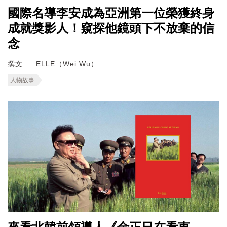
國際名導李安成為亞洲第一位榮獲終身
成就獎影人！窺探他鏡頭下不放棄的信
念
撰文
ELLE（Wei Wu）
人物故事