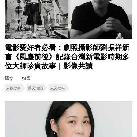
電影愛好者必看：劇照攝影師劉振祥新
書《風塵前後》記錄台灣新電影時期多
位大師珍貴故事｜影像共讀
撰文
狗蛋
人物故事
藝文活動
人文社科