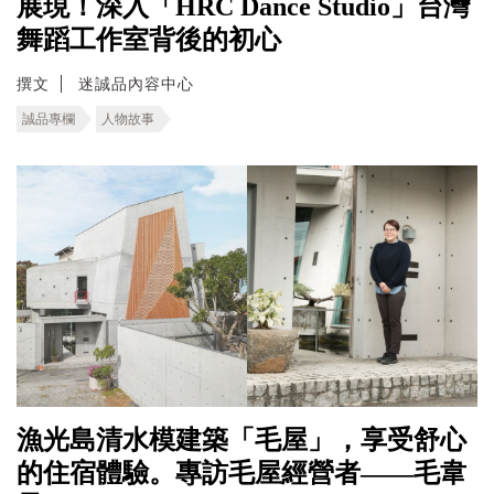
展現！深入「HRC Dance Studio」台灣
舞蹈工作室背後的初心
撰文
迷誠品內容中心
誠品專欄
人物故事
漁光島清水模建築「毛屋」，享受舒心
的住宿體驗。專訪毛屋經營者——毛韋