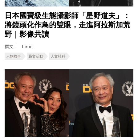
日本國寶級生態攝影師「星野道夫」：
將鏡頭化作鳥的雙眼，走進阿拉斯加荒
野｜影像共讀
撰文
Leon
人物故事
藝文活動
人文社科