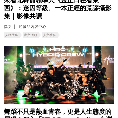
來看北韓前領導人《金正日在看東
西》：迷因等級、一本正經的荒謬攝影
集｜影像共讀
撰文
迷誠品內容中心
人物故事
藝文活動
人文社科
舞蹈不只是熱血青春，更是人生態度的