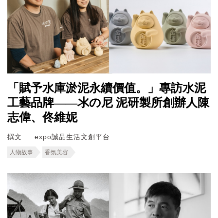
「賦予水庫淤泥永續價值。」專訪水泥
工藝品牌——氺の尼 泥研製所創辦人陳
志偉、佟維妮
撰文
expo誠品生活文創平台
人物故事
香氛美容