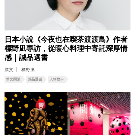
日本小說《今夜也在喫茶渡渡鳥》作者
標野凪專訪，從暖心料理中寄託深厚情
感｜誠品選書
撰文
標野凪
華文閱讀
誠品選書
人物故事