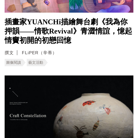
插畫家YUANCHi描繪舞台劇《我為你
押韻——情歌Revival》青澀情誼，憶起
情竇初開的初戀回憶
撰文
FLiPER（辛蒂）
圖像閱讀
藝文活動