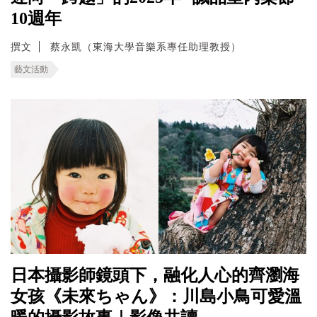
10週年
撰文
蔡永凱（東海大學音樂系專任助理教授）
藝文活動
日本攝影師鏡頭下，融化人心的齊瀏海
女孩《未來ちゃん》：川島小鳥可愛溫