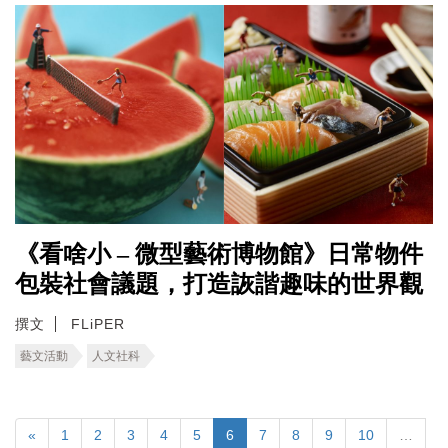
《看啥小 – 微型藝術博物館》日常物件
包裝社會議題，打造詼諧趣味的世界觀
撰文
FLiPER
藝文活動
人文社科
«
1
2
3
4
5
6
7
8
9
10
…