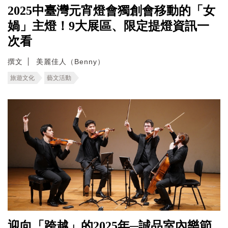
2025中臺灣元宵燈會獨創會移動的「女
媧」主燈！9大展區、限定提燈資訊一
次看
撰文
美麗佳人（Benny）
旅遊文化
藝文活動
迎向「跨越」的2025年─誠品室內樂節