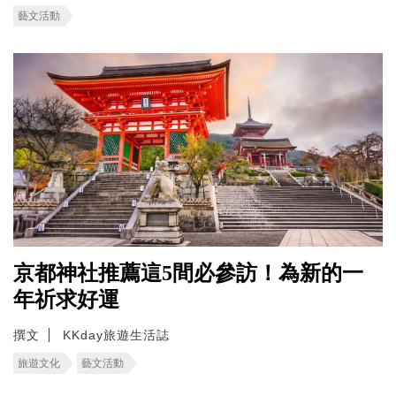
藝文活動
京都神社推薦這5間必參訪！為新的一
年祈求好運
撰文
KKday旅遊生活誌
旅遊文化
藝文活動