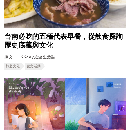
台南必吃的五種代表早餐，從飲食探詢
歷史底蘊與文化
撰文
KKday旅遊生活誌
旅遊文化
藝文活動