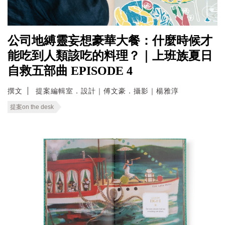
公司地縛靈妄想豪華大餐：什麼時候才
能吃到人類該吃的料理？｜上班族夏日
自救五部曲 EPISODE 4
撰文
提案編輯室．設計｜傅文豪．攝影｜楊雅淳
提案on the desk