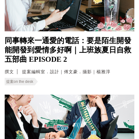
同事轉來一通愛的電話：要是陌生開發
能開發到愛情多好啊｜上班族夏日自救
五部曲 EPISODE 2
撰文
提案編輯室．設計｜傅文豪．攝影｜楊雅淳
提案on the desk