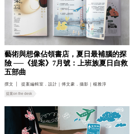
藝術與想像佔領書店，夏日最補腦的探
險 ──《提案》7月號：上班族夏日自救
五部曲
撰文
提案編輯室．設計｜傅文豪．攝影｜楊雅淳
提案on the desk