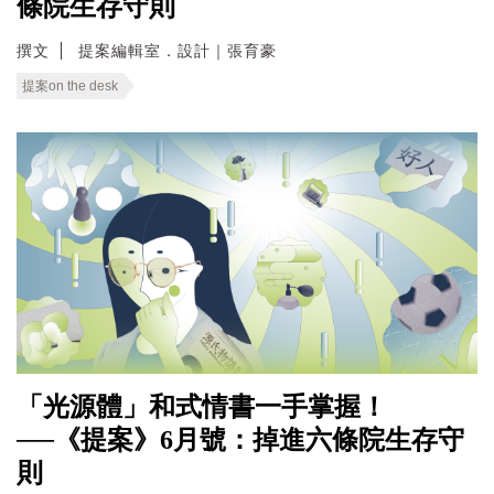
條院生存守則
撰文
提案編輯室．設計｜張育豪
提案on the desk
「光源體」和式情書一手掌握！
──《提案》6月號：掉進六條院生存守
則