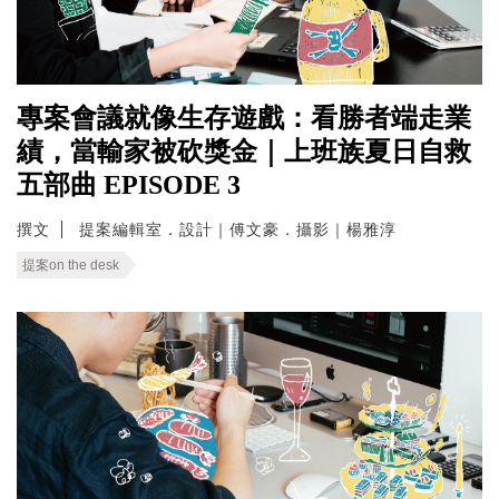
專案會議就像生存遊戲：看勝者端走業
績，當輸家被砍獎金｜上班族夏日自救
五部曲 EPISODE 3
撰文
提案編輯室．設計｜傅文豪．攝影｜楊雅淳
提案on the desk