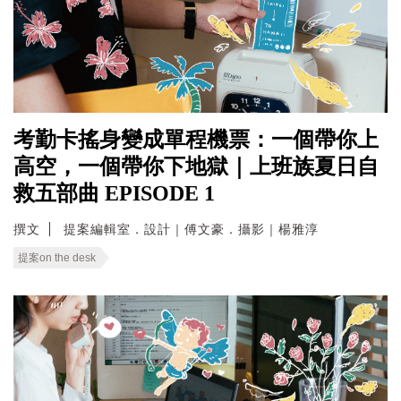
考勤卡搖身變成單程機票：一個帶你上
高空，一個帶你下地獄｜上班族夏日自
救五部曲 EPISODE 1
撰文
提案編輯室．設計｜傅文豪．攝影｜楊雅淳
提案on the desk