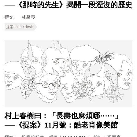
──《那時的先生》揭開一段湮沒的歷史
撰文
林馨琴
提案on the desk
村上春樹曰：「長壽也麻煩哪······」
──《提案》11月號：酷老肖像美館