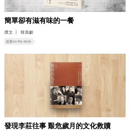
簡單卻有滋有味的一餐
撰文
韓嵩齡
提案on the desk
發現李莊往事 艱危歲月的文化救贖