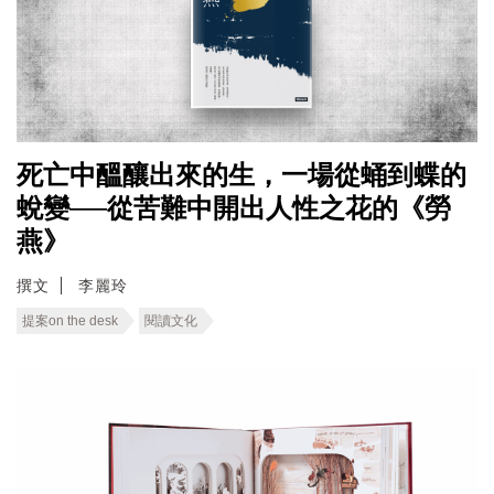
死亡中醞釀出來的生，一場從蛹到蝶的
蛻變──從苦難中開出人性之花的《勞
燕》
撰文
李麗玲
提案on the desk
閱讀文化