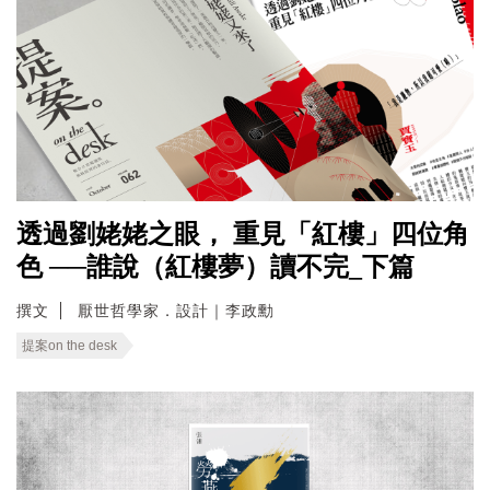
透過劉姥姥之眼， 重見「紅樓」四位角
色 ──誰說（紅樓夢）讀不完_下篇
撰文
厭世哲學家．設計｜李政勳
提案on the desk