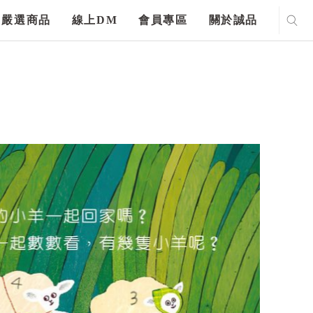
嚴選商品
線上DM
會員專區
關於誠品