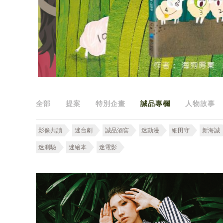
全部
提案
特別企畫
誠品專欄
人物故事
影像共讀
迷台劇
誠品酒窖
迷動漫
細田守
新海誠
迷測驗
迷繪本
迷電影