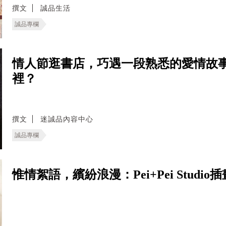
撰文
誠品生活
誠品專欄
情人節逛書店，巧遇一段熟悉的愛情故
裡？
撰文
迷誠品內容中心
誠品專欄
惟情絮語，繽紛浪漫：Pei+Pei Studio插