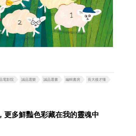
品電影院
誠品選樂
誠品選書
編輯書房
長大後才懂
等號，更多鮮豔色彩藏在我的靈魂中