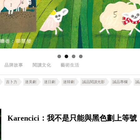
品牌故事
閱讀文化
藝術生活
吉卜力
迷美劇
迷日劇
迷韓劇
誠品閱讀光影
誠品專欄
誠
Karencici：我不是只能與黑色劃上