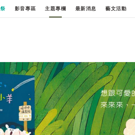
漫祭
影音專區
主題專欄
最新消息
藝文活動