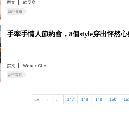
撰文
歐晏寧
誠品專欄
手牽手情人節約會，8個style穿出怦然
撰文
Weber Chen
誠品專欄
««
«
…
147
148
149
150
15