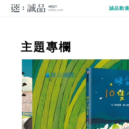
誠品動
主題專欄