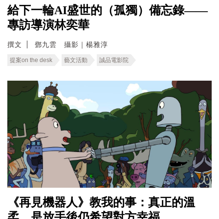
給下一輪AI盛世的（孤獨）備忘錄——
專訪導演林奕華
撰文
鄧九雲 攝影｜楊雅淳
提案on the desk
藝文活動
誠品電影院
《再見機器人》教我的事：真正的溫
柔，是放手後仍希望對方幸福