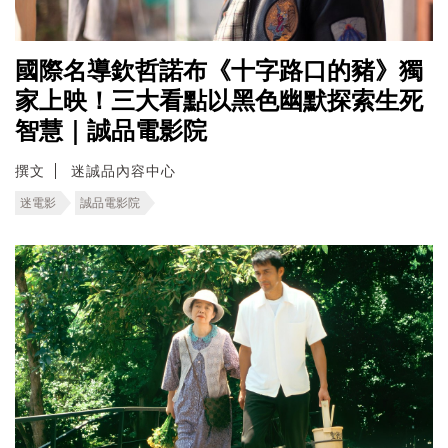
國際名導欽哲諾布《十字路口的豬》獨
家上映！三大看點以黑色幽默探索生死
智慧｜誠品電影院
撰文
迷誠品內容中心
迷電影
誠品電影院