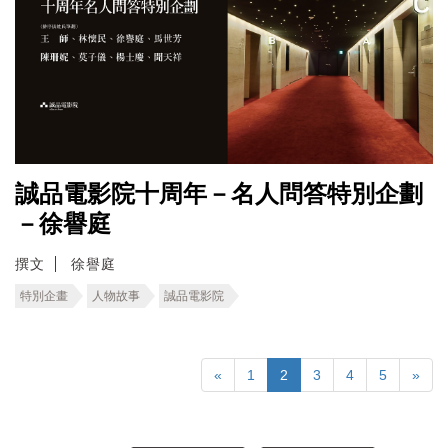
誠品電影院十周年－名人問答特別企劃
－徐譽庭
撰文
徐譽庭
特別企畫
人物故事
誠品電影院
«
1
2
3
4
5
»