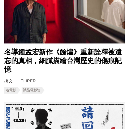
名導鍾孟宏新作《餘燼》重新詮釋被遺
忘的真相，細膩描繪台灣歷史的傷痕記
憶
撰文
FLiPER
迷電影
誠品電影院