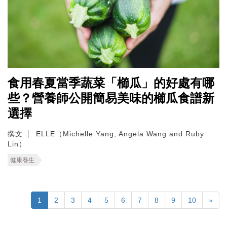
食用春夏當季蔬菜「櫛瓜」的好處有哪
些？營養師公開簡易美味的櫛瓜食譜新
選擇
撰文
ELLE（Michelle Yang, Angela Wang and Ruby
Lin）
健康養生
1
2
3
4
5
6
7
8
9
10
»