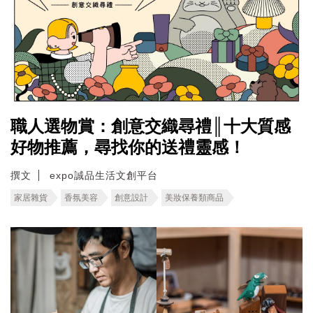
職人選物賞：創意交織尋禮║十大質感
好物推薦，尋找你的送禮靈感！
撰文
expo誠品生活文創平台
家居雜貨
香氛美容
創意設計
美妝保養類商品