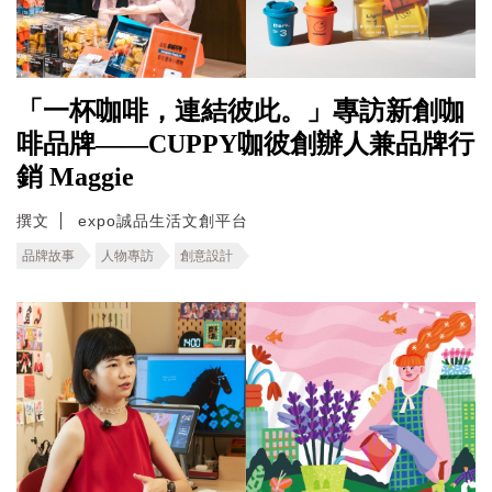
「一杯咖啡，連結彼此。」專訪新創咖
啡品牌——CUPPY咖彼創辦人兼品牌行
銷 Maggie
撰文
expo誠品生活文創平台
品牌故事
人物專訪
創意設計