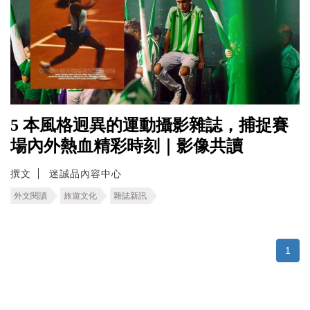
5 本風格迥異的運動攝影雜誌，捕捉賽
場內外熱血精彩時刻｜影像共讀
撰文
迷誠品內容中心
外文閱讀
旅遊文化
雜誌新訊
1