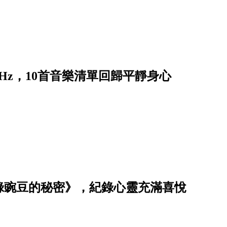
Hz，10首音樂清單回歸平靜身心
綠豌豆的秘密》，紀錄心靈充滿喜悅