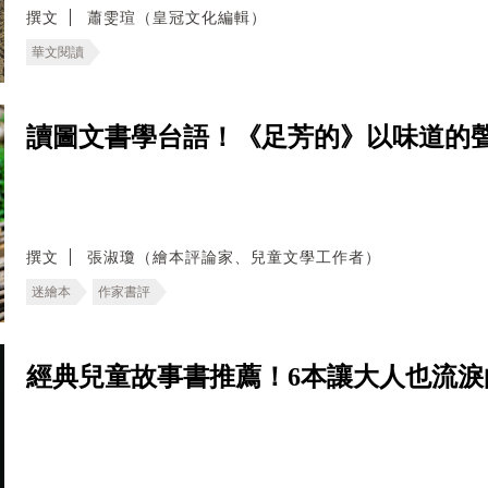
撰文
蕭雯瑄（皇冠文化編輯）
華文閱讀
讀圖文書學台語！《足芳的》以味道的
撰文
張淑瓊（繪本評論家、兒童文學工作者）
迷繪本
作家書評
經典兒童故事書推薦！6本讓大人也流