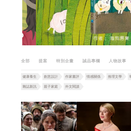
全部
提案
特別企畫
誠品專欄
人物故事
健康養生
創意設計
作家書評
情感關係
推理文學
雜誌新訊
親子家庭
外文閱讀