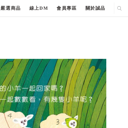
嚴選商品
線上DM
會員專區
關於誠品