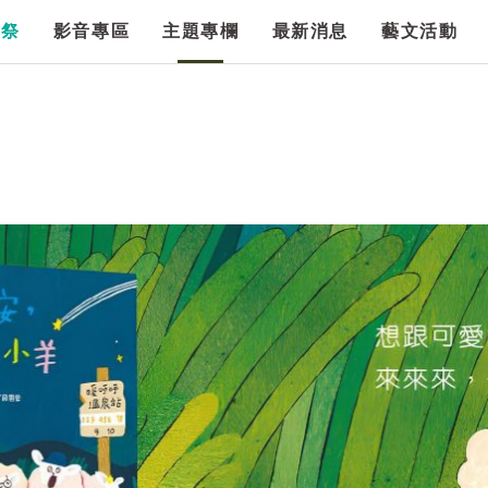
漫祭
影音專區
主題專欄
最新消息
藝文活動