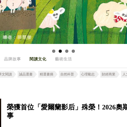
品牌故事
閱讀文化
藝術生活
華文閱讀
誠品選書
精選書摘
自然科普
心理勵志
財經商業
人
榮獲首位「愛爾蘭影后」殊榮！2026奧
事