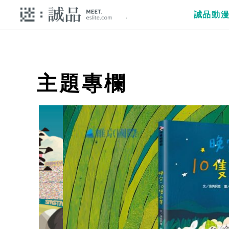
誠品動
主題專欄