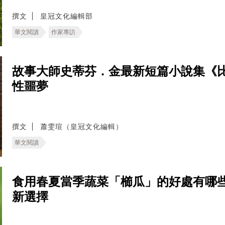
撰文
皇冠文化編輯部
華文閱讀
作家專訪
故事大師史蒂芬．金最新短篇小說集《
性噩夢
撰文
蕭雯瑄（皇冠文化編輯）
華文閱讀
食用春夏當季蔬菜「櫛瓜」的好處有哪
新選擇