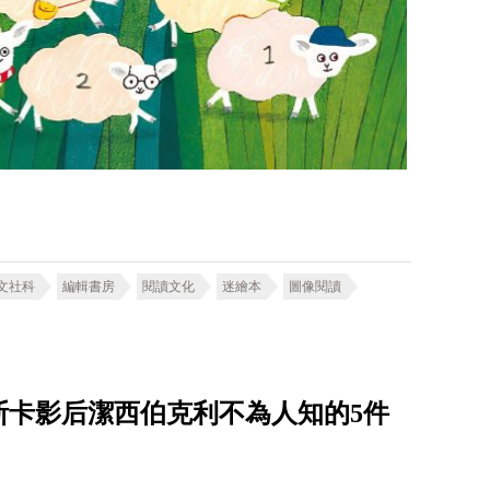
文社科
編輯書房
閱讀文化
迷繪本
圖像閱讀
斯卡影后潔西伯克利不為人知的5件