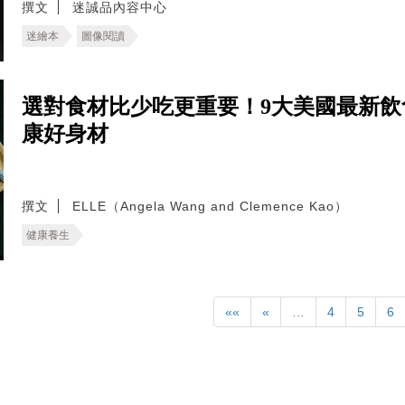
撰文
迷誠品內容中心
迷繪本
圖像閱讀
選對食材比少吃更重要！9大美國最新
康好身材
撰文
ELLE（Angela Wang and Clemence Kao）
健康養生
««
«
…
4
5
6