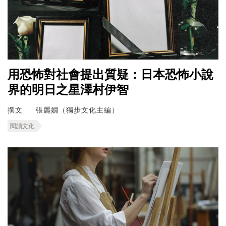
用恐怖對社會提出質疑：日本恐怖小說
界的明日之星澤村伊智
撰文
張麗嫺（獨步文化主編）
閱讀文化