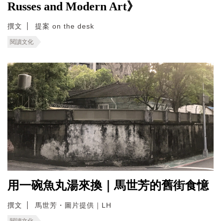
Russes and Modern Art》
撰文
提案 on the desk
閱讀文化
用一碗魚丸湯來換｜馬世芳的舊街食憶
撰文
馬世芳・圖片提供｜LH
閱讀文化