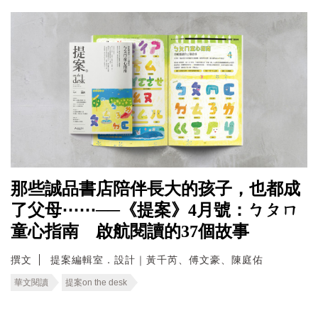
那些誠品書店陪伴長大的孩子，也都成
了父母⋯⋯──《提案》4月號：ㄅㄆㄇ
童心指南 啟航閱讀的37個故事
撰文
提案編輯室．設計｜黃千芮、傅文豪、陳庭佑
華文閱讀
提案on the desk