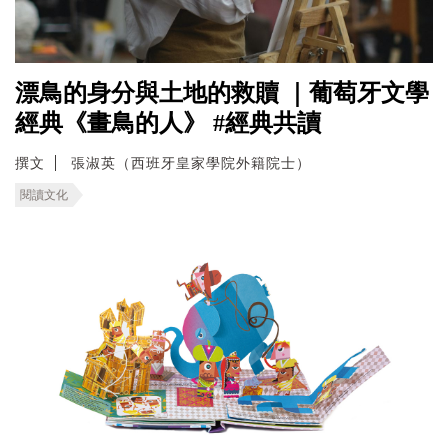
漂鳥的身分與土地的救贖 ｜葡萄牙文學
經典《畫鳥的人》 #經典共讀
撰文
張淑英（西班牙皇家學院外籍院士）
閱讀文化