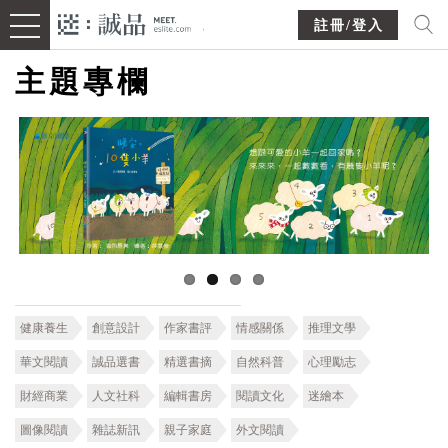
註冊/登入
主題專欄
健康養生
創意設計
作家書評
情感關係
推理文學
華文閱讀
誠品選書
精選書摘
自然科普
心理勵志
財經商業
人文社科
編輯書房
閱讀文化
迷繪本
圖像閱讀
雜誌新訊
親子家庭
外文閱讀