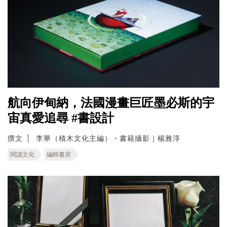
航向伊甸納，法國漫畫巨匠墨必斯的宇
宙真愛追尋 #書設計
撰文
李華（積木文化主編）・書籍攝影｜楊雅淳
閱讀文化
編輯書房