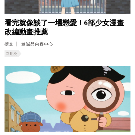
看完就像談了一場戀愛！6部少女漫畫
改編動畫推薦
撰文
迷誠品內容中心
迷動漫