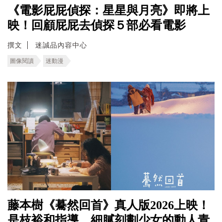
《電影屁屁偵探：星星與月亮》即將上
映！回顧屁屁去偵探５部必看電影
撰文
迷誠品內容中心
圖像閱讀
迷動漫
藤本樹《驀然回首》真人版2026上映！
是枝裕和指導，細膩刻劃少女的動人青