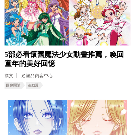
5部必看懷舊魔法少女動畫推薦，喚回
童年的美好回憶
撰文
迷誠品內容中心
圖像閱讀
迷動漫