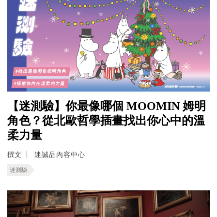
【迷測驗】你最像哪個 MOOMIN 姆明
角色？從北歐哲學插畫找出你心中的溫
柔力量
撰文
迷誠品內容中心
迷測驗