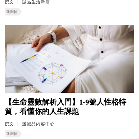
撰文
誠品生活新店
迷測驗
【生命靈數解析入門】1-9號人性格特
質，看懂你的人生課題
撰文
迷誠品內容中心
迷測驗