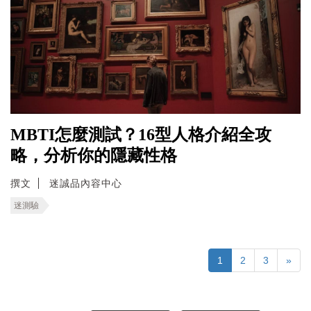
MBTI怎麼測試？16型人格介紹全攻
略，分析你的隱藏性格
撰文
迷誠品內容中心
迷測驗
1
2
3
»