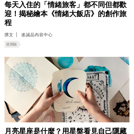
每天入住的「情緒旅客」都不同但都歡
迎！揭秘繪本《情緒大飯店》的創作旅
程
撰文
迷誠品內容中心
迷測驗
月亮星座是什麼？用星盤看見自己隱藏