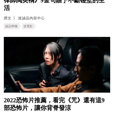
律師禹英禑》9金句贈予不斷碰壁的生
活
撰文
迷誠品內容中心
誠品專欄
迷電影
2022恐怖片推薦，看完《咒》還有這9
部恐怖片，讓你背脊發涼