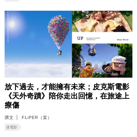
放下過去，才能擁有未來；皮克斯電影
《天外奇蹟》陪你走出回憶，在旅途上
療傷
撰文
FLiPER（棠）
迷電影