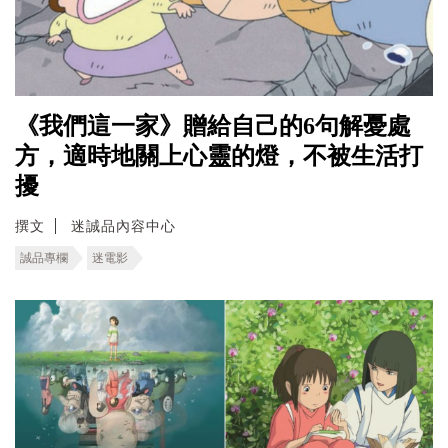
《我們這一家》贈給自己的6句解憂處
方，適時地關上心靈的燈，不被生活打
擾
撰文
迷誠品內容中心
誠品專欄
迷電影