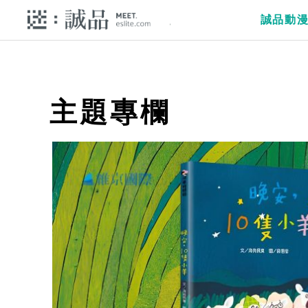
誠品動
主題專欄