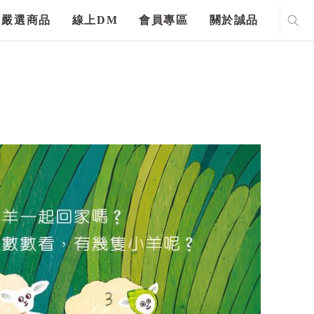
嚴選商品
線上DM
會員專區
關於誠品