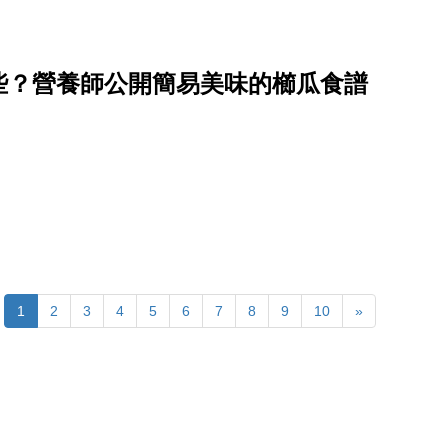
些？營養師公開簡易美味的櫛瓜食譜
）
1
2
3
4
5
6
7
8
9
10
»