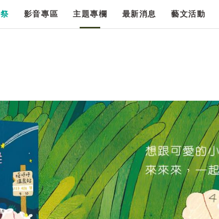
漫祭
影音專區
主題專欄
最新消息
藝文活動