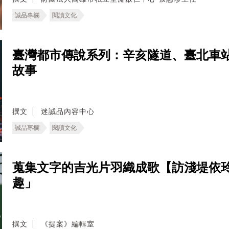
誠品專欄
閱讀文化
臺灣都市傳說系列：辛亥隧道、臺北車
故事
撰文
迷誠品內容中心
誠品專欄
閱讀文化
蒐集文字的吉光片羽織成歌【訪淺堤依玲
趣」
撰文
《提案》編輯室