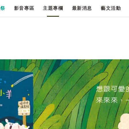
漫祭
影音專區
主題專欄
最新消息
藝文活動