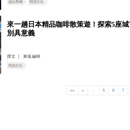
誠品專欄
閱讀文化
來一趟日本精品咖啡散策遊！探索5座
別具意義
撰文
東販編輯
閱讀文化
««
«
…
5
6
7