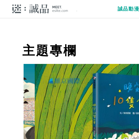
誠品動
主題專欄