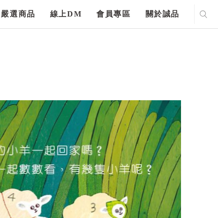
嚴選商品
線上DM
會員專區
關於誠品