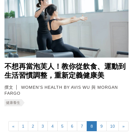
不想再當泡芙人！教你從飲食、運動到
生活習慣調整，重新定義健康美
撰文
WOMEN'S HEALTH BY AVIS WU 與 MORGAN
FARGO
健康養生
«
1
2
3
4
5
6
7
8
9
10
»