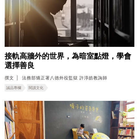
接軌高牆外的世界，為暗室點燈，學會
選擇善良
撰文
法務部矯正署八德外役監獄 許淳皓教誨師
誠品專欄
閱讀文化