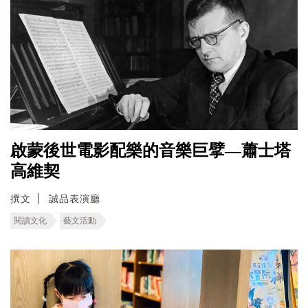
啟蒙後世電影配樂的音樂巨擘—蕭士塔
高維契
撰文
誠品表演廳
閱讀文化
藝文活動