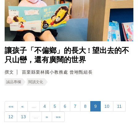
讓孩子「不偏鄉」的長大 ! 望出去的不
只山巒，還有廣闊的世界
撰文
苗栗縣栗林國小教務處 曾翊甄組長
誠品專欄
閱讀文化
««
«
…
4
5
6
7
8
9
10
11
12
13
…
»
»»