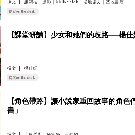
撰文
趙鴻祐．攝影｜KKlivehigh．場地協力｜基地書店
提案on the desk
【課堂研讀】少女和她們的歧路──楊
撰文
楊佳嫻
提案on the desk
【角色帶路】讓小說家重回故事的角色們
書」
撰文
寺尾哲也．邱常婷．王仁劭