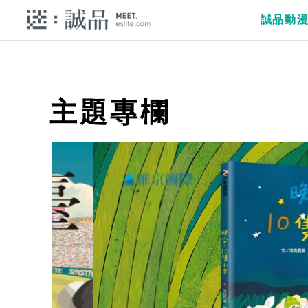
誠品動
主題專欄