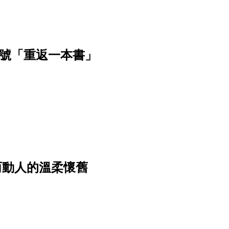
月號「重返一本書」
——真誠而動人的溫柔懷舊