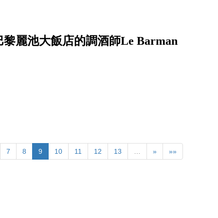
麗池大飯店的調酒師Le Barman
7
8
9
10
11
12
13
…
»
»»