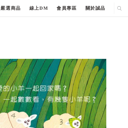
嚴選商品
線上DM
會員專區
關於誠品