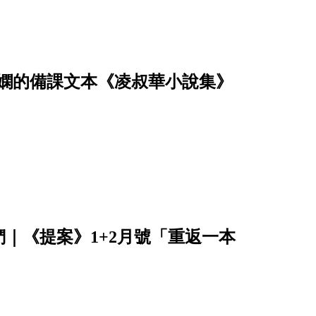
佳嫻的備課文本《凌叔華小說集》
｜《提案》1+2月號「重返一本