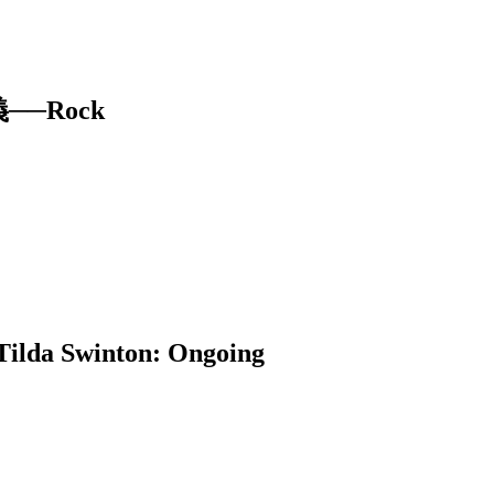
─Rock
winton: Ongoing