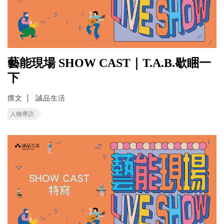
藝能現場 SHOW CAST｜T.A.B.歇睏一
下
撰文
誠品生活
人物專訪