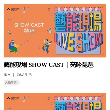
藝能現場 SHOW CAST｜亮吟琵琶
撰文
誠品生活
人物專訪