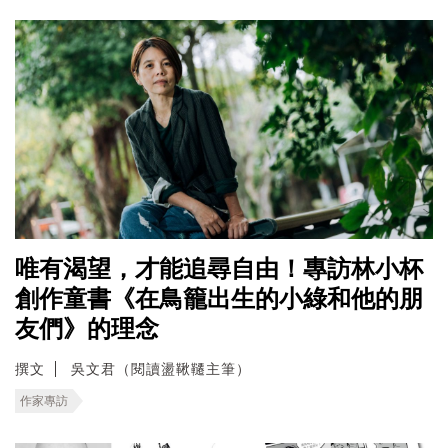
唯有渴望，才能追尋自由！專訪林小杯
創作童書《在鳥籠出生的小綠和他的朋
友們》的理念
撰文
吳文君（閱讀盪鞦韆主筆）
作家專訪