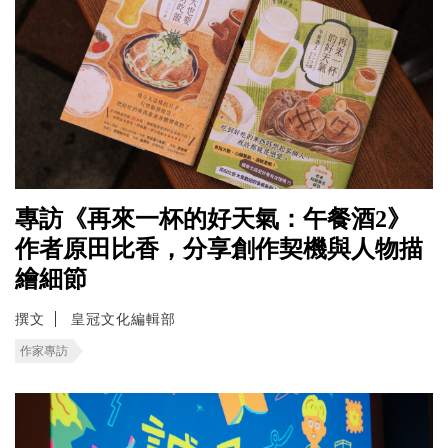
專訪《再來一杯的好天氣：午餐酒2》
作者原田比香，分享創作契機與人物描
繪細節
撰文
皇冠文化編輯部
作家專訪