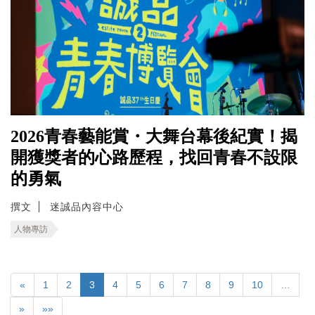
2026青春藝能賞・大舞台幕後紀實！揭
開獲獎者的心路歷程，找回青春不設限
的勇氣
撰文
迷誠品內容中心
人物專訪
«
1
2
3
4
5
6
7
8
9
10
…
»
»»