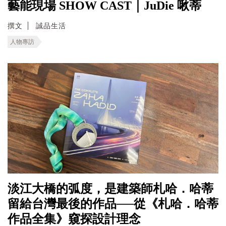
藝能現場 SHOW CAST｜JuDie 啾蒂
撰文
誠品生活
人物專訪
淡江大橋的弧度，是建築師札哈．哈蒂
留給台灣最後的作品──從《札哈．哈蒂
作品全集》窺探設計理念