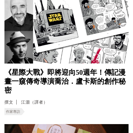
《星際大戰》即將迎向50週年！傳記漫
畫一窺傳奇導演喬治．盧卡斯的創作秘
密
撰文
江灝（譯者）
作家專訪