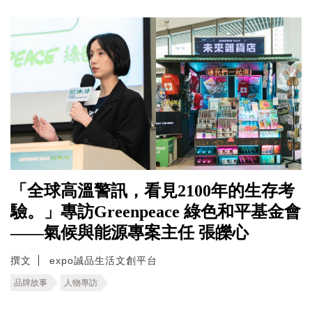
「全球高溫警訊，看見2100年的生存考
驗。」專訪Greenpeace 綠色和平基金會
——氣候與能源專案主任 張皪心
撰文
expo誠品生活文創平台
品牌故事
人物專訪