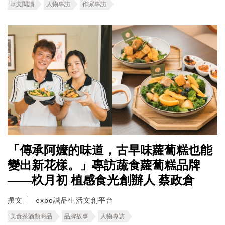
華文閱讀
人物專訪
作家專訪
「傳承阿嬤的味道，古早味蘿蔔糕也能
變出新花樣。」專訪蔬食蘿蔔糕品牌
——杦月初 植感食光創辦人 蔡政倉
撰文
expo誠品生活文創平台
美食茶酒類商品
品牌故事
人物專訪