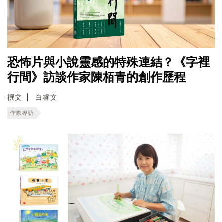
恐怖片與小說靈感的特殊連結？《字裡
行間》訪談作家陳栢青的創作歷程
撰文
白睿文
作家專訪