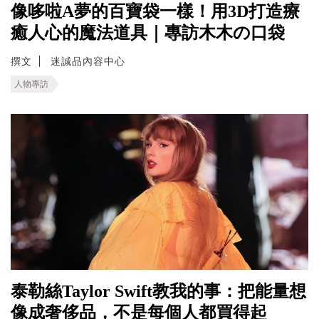
像哆啦A夢的百寶袋一樣！用3D打造療
癒人心的魔法道具｜專訪木木の口袋
撰文
迷誠品內容中心
人物專訪
泰勒絲Taylor Swift教我的事：把能量想
像成奢侈品，不是每個人都買得起