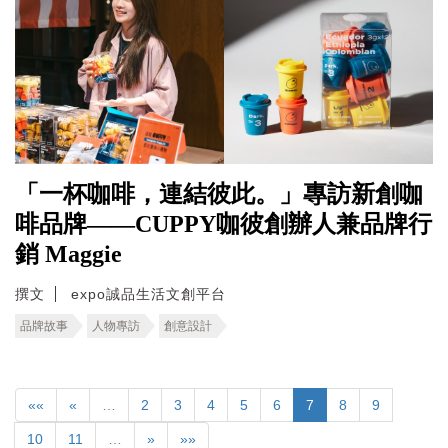
「一杯咖啡，連結彼此。」專訪新創咖
啡品牌——CUPPY咖彼創辦人兼品牌行
銷 Maggie
撰文
expo誠品生活文創平台
品牌故事
人物專訪
創意設計
««
«
…
2
3
4
5
6
7
8
9
10
11
…
»
»»