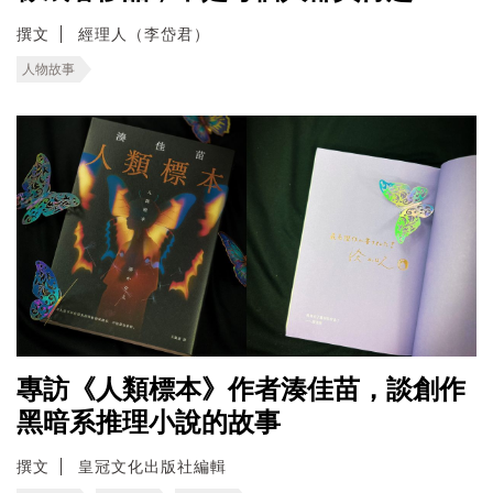
撰文
經理人（李岱君）
人物故事
專訪《人類標本》作者湊佳苗，談創作
黑暗系推理小說的故事
撰文
皇冠文化出版社編輯