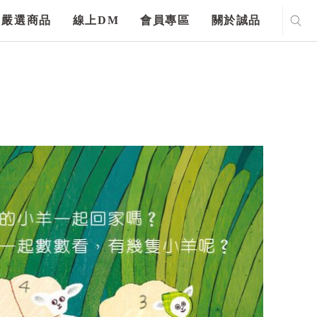
嚴選商品
線上DM
會員專區
關於誠品