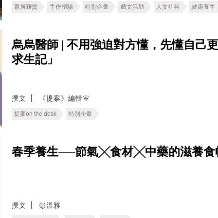
家居雜貨
手作體驗
特別企畫
藝文活動
人文社科
健康養生
烏烏醫師 | 不用強迫對方懂，先懂自己
求生記」
撰文
《提案》編輯室
提案on the desk
特別企畫
春季養生──節氣╳食材╳中藥的滋養食
撰文
彭溫雅