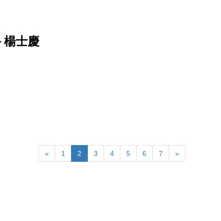
－楊士慶
«
1
2
3
4
5
6
7
»