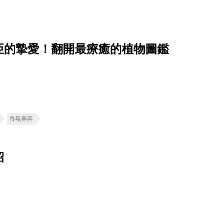
亞的摯愛！翻開最療癒的植物圖鑑
香氛美容
紹