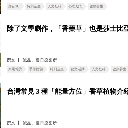
影音3C
特別企畫
人文社科
心理勵志
健康養生
除了文學劇作，「香藥草」也是莎士比
撰文
誠品。慢日療癒所
家居雜貨
手作體驗
特別企畫
藝文活動
人文社科
健康養生
台灣常見 3 種「能量方位」香草植物介
撰文
誠品。慢日療癒所