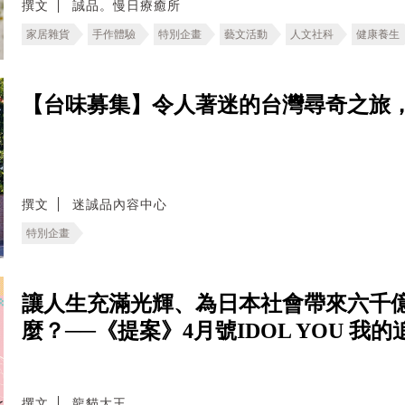
撰文
誠品。慢日療癒所
家居雜貨
手作體驗
特別企畫
藝文活動
人文社科
健康養生
【台味募集】令人著迷的台灣尋奇之旅，4
撰文
迷誠品內容中心
特別企畫
讓人生充滿光輝、為日本社會帶來六千
麼？──《提案》4月號IDOL YOU 我
撰文
龍貓大王