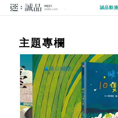
誠品動
主題專欄