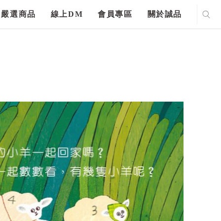
嚴選商品
線上DM
會員專區
關於誠品