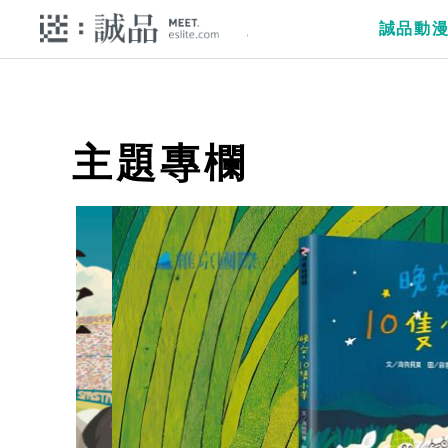
誠品動
主題專欄