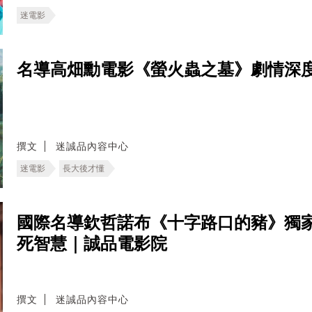
迷電影
名導高畑勳電影《螢火蟲之墓》劇情深
撰文
迷誠品內容中心
迷電影
長大後才懂
國際名導欽哲諾布《十字路口的豬》獨
死智慧｜誠品電影院
撰文
迷誠品內容中心