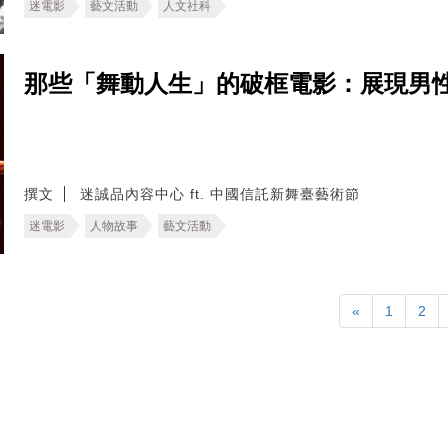
迷電影
藝文活動
人文社科
那些「舞動人生」的破框電影：展現男
撰文
迷誠品內容中心 ft. 中國信託新舞臺藝術節
迷電影
人物故事
藝文活動
«
1
2