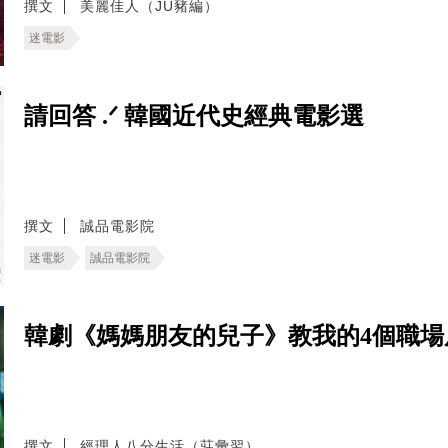
撰文
美麗佳人（JU豬編）
迷電影
請回答 .ᐟ 韓國近代史經典電影選
撰文
誠品電影院
迷電影
誠品電影院
韓劇《媽媽朋友的兒子》教我的4個職
撰文
經理人八分生活（莊彙翌）