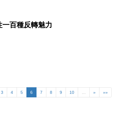
性一百種反轉魅力
3
4
5
6
7
8
9
10
…
»
»»