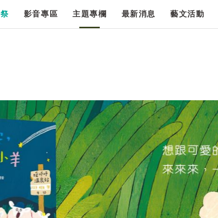
漫祭
影音專區
主題專欄
最新消息
藝文活動