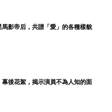
星馬影帝后，共譜「愛」的各種樣貌
》幕後花絮，揭示演員不為人知的面