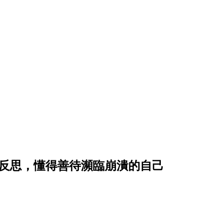
場反思，懂得善待瀕臨崩潰的自己