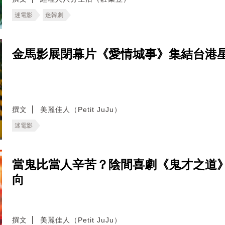
迷電影
迷韓劇
金馬影展閉幕片《愛情城事》集結台港
撰文
美麗佳人（Petit JuJu）
迷電影
當鬼比當人辛苦？陰間喜劇《鬼才之道
向
撰文
美麗佳人（Petit JuJu）