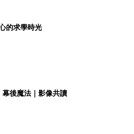
心的求學時光
》幕後魔法｜影像共讀