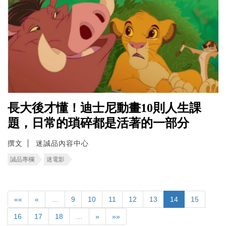
長大後才懂！迪士尼動畫10則人生課
題，日常的瑣碎都是活著的一部分
撰文
迷誠品內容中心
誠品專欄
迷電影
««
«
…
9
10
11
12
13
14
15
16
17
18
…
»
»»