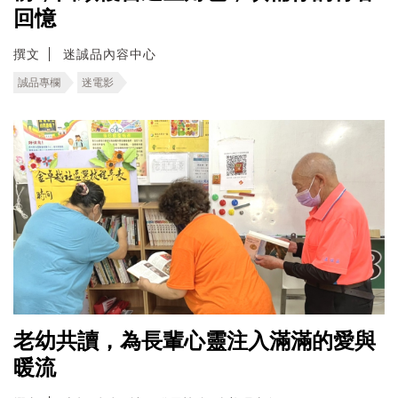
回憶
撰文
迷誠品內容中心
誠品專欄
迷電影
老幼共讀，為長輩心靈注入滿滿的愛與
暖流