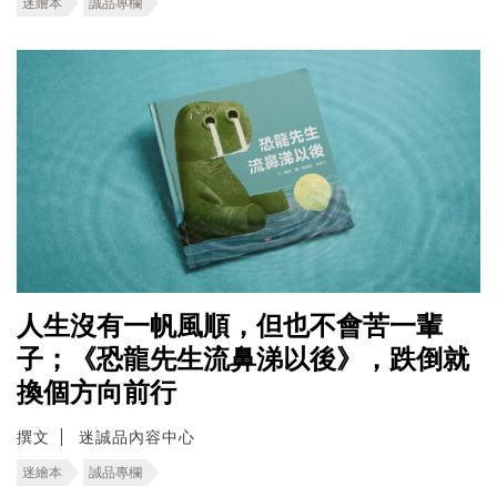
迷繪本
誠品專欄
人生沒有一帆風順，但也不會苦一輩
子；《恐龍先生流鼻涕以後》，跌倒就
換個方向前行
撰文
迷誠品內容中心
迷繪本
誠品專欄