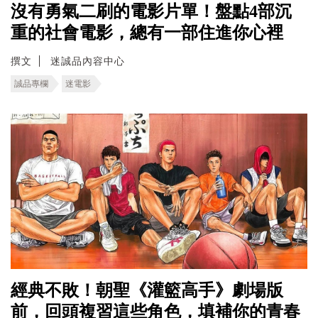
沒有勇氣二刷的電影片單！盤點4部沉
重的社會電影，總有一部住進你心裡
撰文
迷誠品內容中心
誠品專欄
迷電影
經典不敗！朝聖《灌籃高手》劇場版
前，回頭複習這些角色，填補你的青春