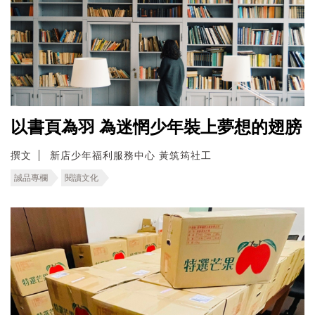
以書頁為羽 為迷惘少年裝上夢想的翅膀
撰文
新店少年福利服務中心 黃筑筠社工
誠品專欄
閱讀文化