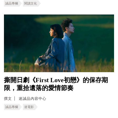
誠品專欄
閱讀文化
撕開日劇《First Love初戀》的保存期
限，重拾遺落的愛情節奏
撰文
迷誠品內容中心
誠品專欄
迷電影