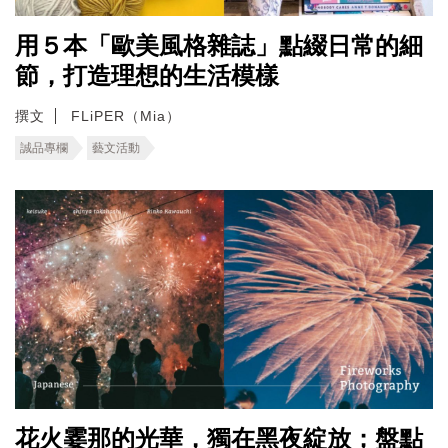
用５本「歐美風格雜誌」點綴日常的細
節，打造理想的生活模樣
撰文
FLiPER（Mia）
誠品專欄
藝文活動
花火霎那的光華，獨在黑夜綻放；盤點