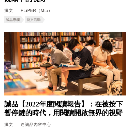
撰文
FLiPER（Mia）
誠品專欄
藝文活動
誠品【2022年度閱讀報告】：在被按下
暫停鍵的時代，用閱讀開啟無界的視野
撰文
迷誠品內容中心