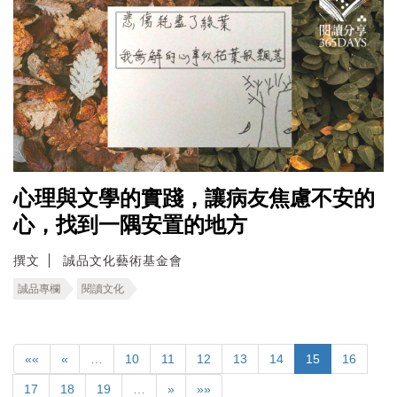
心理與文學的實踐，讓病友焦慮不安的
心，找到一隅安置的地方
撰文
誠品文化藝術基金會
誠品專欄
閱讀文化
««
«
…
10
11
12
13
14
15
16
17
18
19
…
»
»»