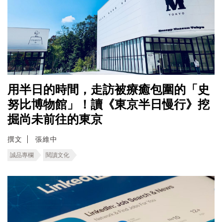
用半日的時間，走訪被療癒包圍的「史
努比博物館」！讀《東京半日慢行》挖
掘尚未前往的東京
撰文
張維中
誠品專欄
閱讀文化