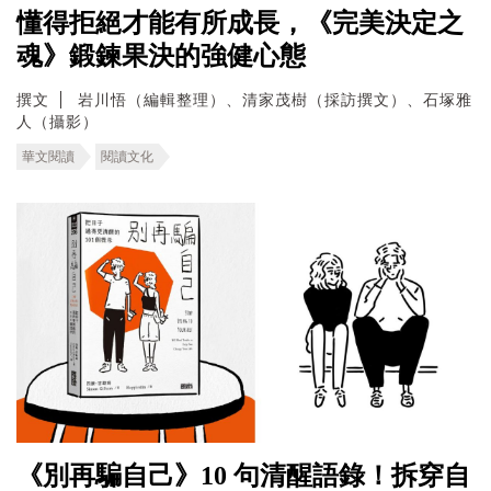
懂得拒絕才能有所成長，《完美決定之
魂》鍛鍊果決的強健心態
撰文
岩川悟（編輯整理）、清家茂樹（採訪撰文）、石塚雅
人（攝影）
華文閱讀
閱讀文化
《別再騙自己》10 句清醒語錄！拆穿自