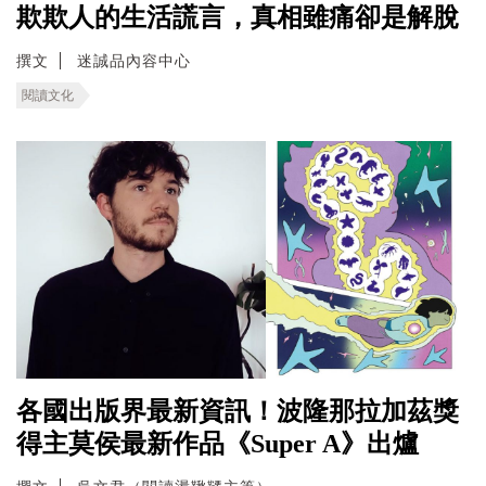
欺欺人的生活謊言，真相雖痛卻是解脫
撰文
迷誠品內容中心
閱讀文化
各國出版界最新資訊！波隆那拉加茲獎
得主莫侯最新作品《Super A》出爐