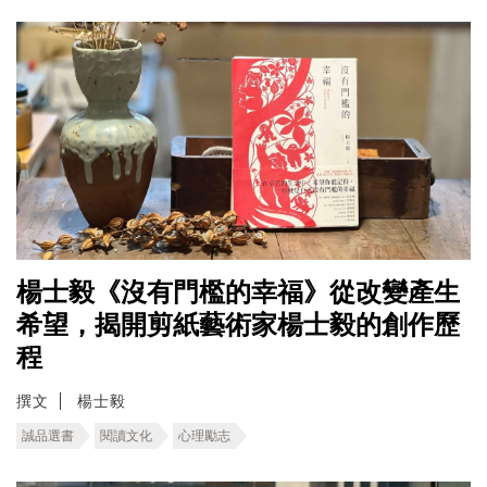
楊士毅《沒有門檻的幸福》從改變產生
希望，揭開剪紙藝術家楊士毅的創作歷
程
撰文
楊士毅
誠品選書
閱讀文化
心理勵志