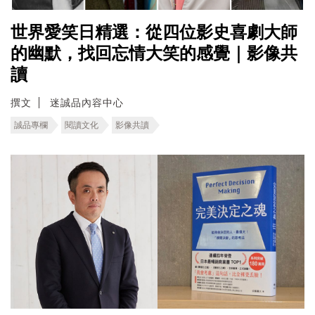
世界愛笑日精選：從四位影史喜劇大師
的幽默，找回忘情大笑的感覺｜影像共
讀
撰文
迷誠品內容中心
誠品專欄
閱讀文化
影像共讀