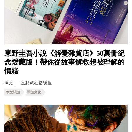
東野圭吾小說《解憂雜貨店》50萬冊紀
念愛藏版！帶你從故事解救想被理解的
情緒
撰文
重點就在括號裡
華文閱讀
閱讀文化