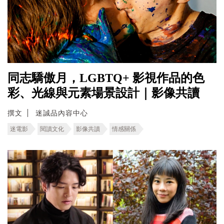
同志驕傲月，LGBTQ+ 影視作品的色
彩、光線與元素場景設計｜影像共讀
撰文
迷誠品內容中心
迷電影
閱讀文化
影像共讀
情感關係