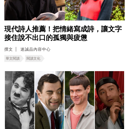
現代詩人推薦！把情緒寫成詩，讓文字
接住說不出口的孤獨與疲憊
撰文
迷誠品內容中心
華文閱讀
閱讀文化