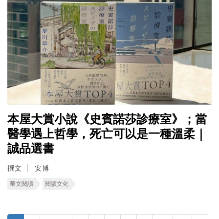
本屋大賞小說《史賓諾莎診療室》；當
醫學遇上哲學，死亡可以是一種溫柔｜
誠品選書
撰文
安博
華文閱讀
閱讀文化