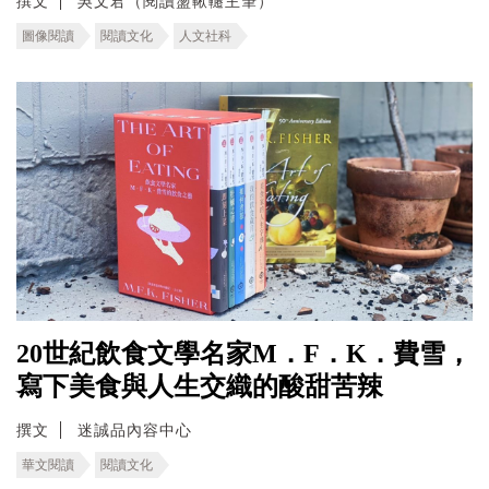
撰文
吳文君（閱讀盪鞦韆主筆）
圖像閱讀
閱讀文化
人文社科
20世紀飲食文學名家M．F．K．費雪，
寫下美食與人生交織的酸甜苦辣
撰文
迷誠品內容中心
華文閱讀
閱讀文化