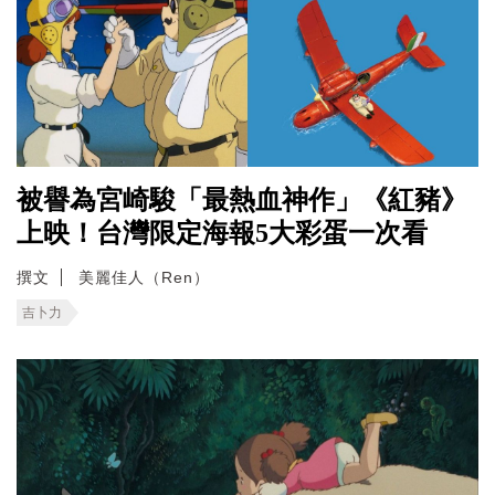
被譽為宮崎駿「最熱血神作」《紅豬》
上映！台灣限定海報5大彩蛋一次看
撰文
美麗佳人（Ren）
吉卜力