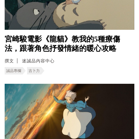
宮崎駿電影《龍貓》教我的5種療傷
法，跟著角色抒發情緒的暖心攻略
撰文
迷誠品內容中心
誠品專欄
吉卜力