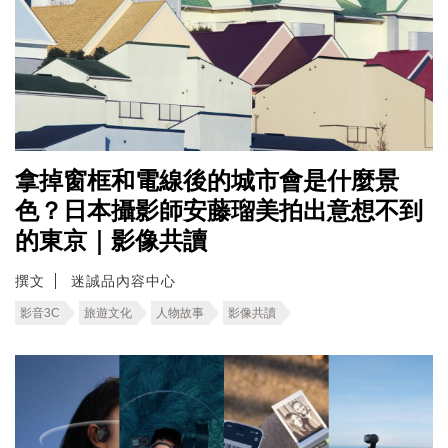
拿掉窗框和電線後的城市會是什麼景
色？日本攝影師安藤瑠美拍出意想不到
的東京｜影像共讀
撰文
迷誠品內容中心
影音3C
旅遊文化
人物故事
影像共讀