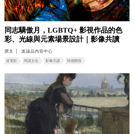
同志驕傲月，LGBTQ+ 影視作品的色
彩、光線與元素場景設計｜影像共讀
撰文
迷誠品內容中心
迷電影
閱讀文化
影像共讀
情感關係