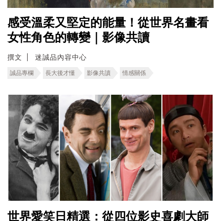
感受溫柔又堅定的能量！從世界名畫看
女性角色的轉變｜影像共讀
撰文
迷誠品內容中心
誠品專欄
長大後才懂
影像共讀
情感關係
世界愛笑日精選：從四位影史喜劇大師