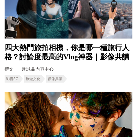
四大熱門旅拍相機，你是哪一種旅行人
格？討論度最高的Vlog神器｜影像共讀
撰文
迷誠品內容中心
影音3C
旅遊文化
影像共讀