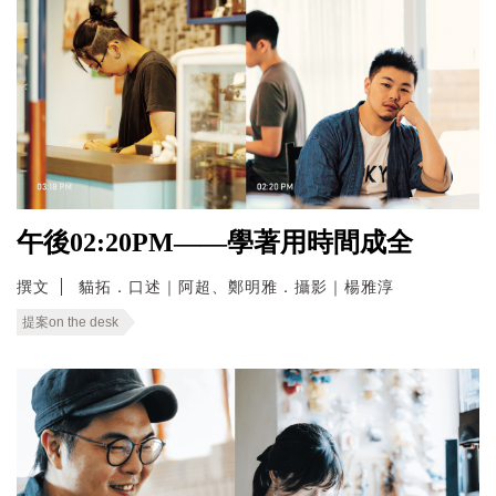
午後02:20PM——學著用時間成全
撰文
貓拓．口述｜阿超、鄭明雅．攝影｜楊雅淳
提案on the desk