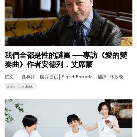
我們全都是性的謎團 ──專訪《愛的變
奏曲》作者安德列．艾席蒙
撰文
孫梓評．圖片提供│Sigrid Estrada．翻譯│林欣璇
提案on the desk