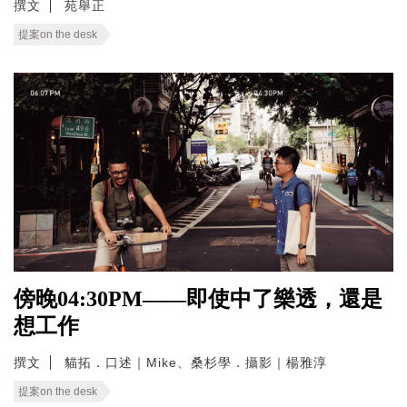
撰文
苑舉正
提案on the desk
傍晚04:30PM——即使中了樂透，還是
想工作
撰文
貓拓．口述｜Mike、桑杉學．攝影｜楊雅淳
提案on the desk