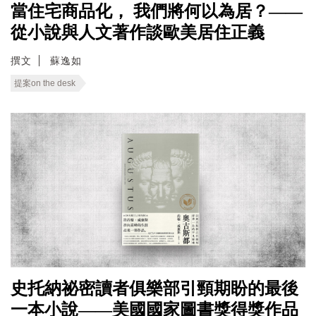
當住宅商品化， 我們將何以為居？——
從小說與人文著作談歐美居住正義
撰文
蘇逸如
提案on the desk
史托納祕密讀者俱樂部引頸期盼的最後
一本小說——美國國家圖書獎得獎作品