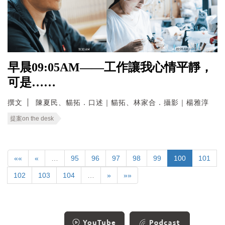
早晨09:05AM——工作讓我心情平靜，
可是……
撰文
陳夏民、貓拓．口述｜貓拓、林家合．攝影｜楊雅淳
提案on the desk
««
«
…
95
96
97
98
99
100
101
102
103
104
…
»
»»