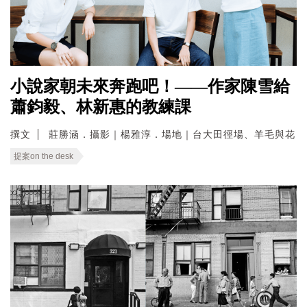
小說家朝未來奔跑吧！——作家陳雪給
蕭鈞毅、林新惠的教練課
撰文
莊勝涵．攝影｜楊雅淳．場地｜台大田徑場、羊毛與花
提案on the desk