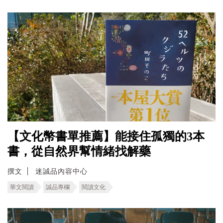
【文化幣書單推薦】能接住孤獨的3本
書，從自然界幫情緒找解藥
撰文
迷誠品內容中心
華文閱讀
誠品專欄
閱讀文化