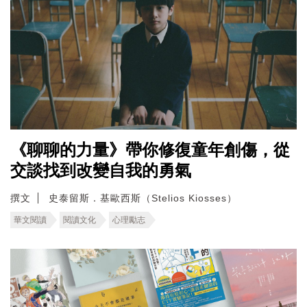
《聊聊的力量》帶你修復童年創傷，從
交談找到改變自我的勇氣
撰文
史泰留斯．基歐西斯（Stelios Kiosses）
華文閱讀
閱讀文化
心理勵志