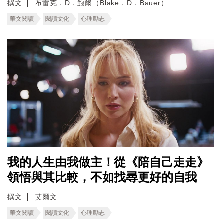
撰文
布雷克．D．鮑爾（Blake．D．Bauer）
華文閱讀
閱讀文化
心理勵志
我的人生由我做主！從《陪自己走走》
領悟與其比較，不如找尋更好的自我
撰文
艾爾文
華文閱讀
閱讀文化
心理勵志