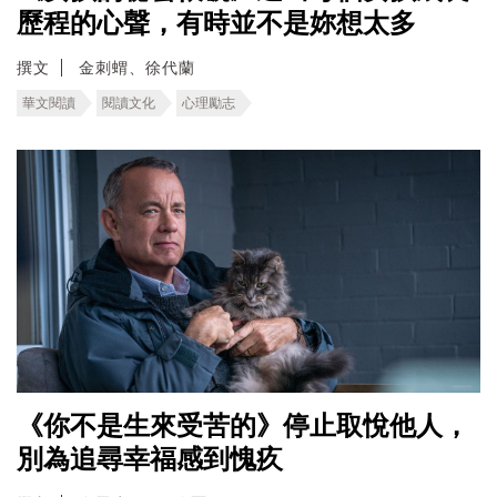
歷程的心聲，有時並不是妳想太多
撰文
金刺蝟、徐代蘭
華文閱讀
閱讀文化
心理勵志
《你不是生來受苦的》停止取悅他人，
別為追尋幸福感到愧疚