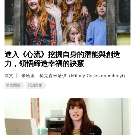
進入《心流》挖掘自身的潛能與創造
力，領悟締造幸福的訣竅
撰文
米哈里．契克森米哈伊（Mihaly Csikszentmihalyi）
華文閱讀
閱讀文化