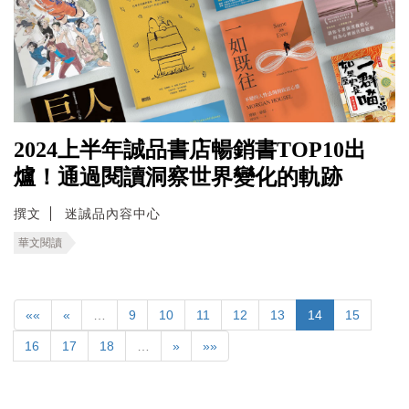
2024上半年誠品書店暢銷書TOP10出
爐！通過閱讀洞察世界變化的軌跡
撰文
迷誠品內容中心
華文閱讀
««
«
…
9
10
11
12
13
14
15
16
17
18
…
»
»»