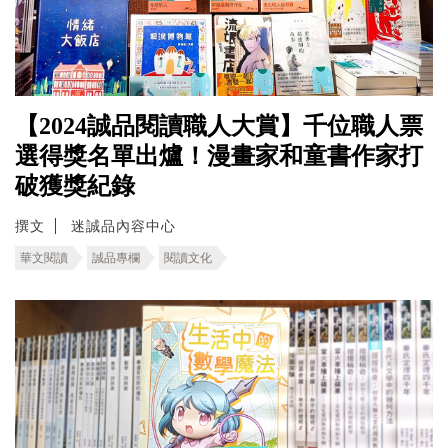
【2024誠品閱讀職人大賞】千位職人票
選得獎名單出爐！漫畫家和童書作家打
破獲獎紀錄
撰文
迷誠品內容中心
華文閱讀
誠品專欄
閱讀文化