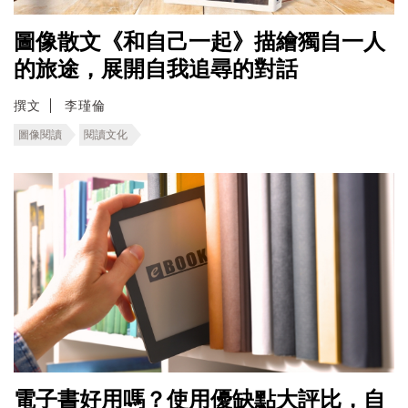
圖像散文《和自己一起》描繪獨自一人
的旅途，展開自我追尋的對話
撰文
李瑾倫
圖像閱讀
閱讀文化
電子書好用嗎？使用優缺點大評比，自