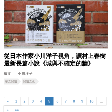
從日本作家小川洋子視角，讀村上春樹
最新長篇小說《城與不確定的牆》
撰文
小川洋子
華文閱讀
閱讀文化
«
1
2
3
4
5
6
7
8
9
10
…
»
»»