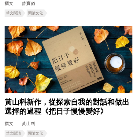
撰文
曾寶儀
華文閱讀
閱讀文化
黃山料新作，從探索自我的對話和做出
選擇的過程《把日子慢慢變好》
撰文
黃山料
華文閱讀
閱讀文化