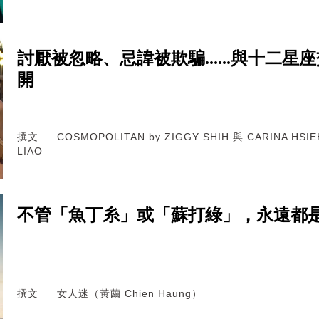
討厭被忽略、忌諱被欺騙......與十二
開
撰文
COSMOPOLITAN by ZIGGY SHIH 與 CARINA HSI
LIAO
不管「魚丁糸」或「蘇打綠」，永遠都
撰文
女人迷（黃繭 Chien Haung）