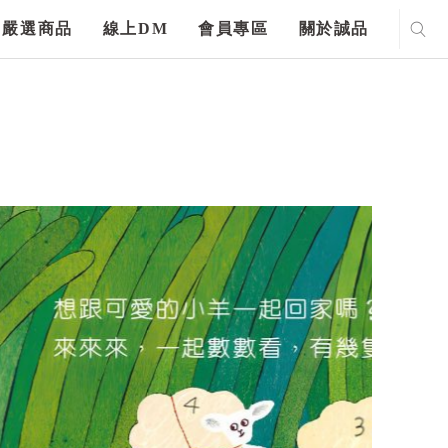
嚴選商品
線上DM
會員專區
關於誠品