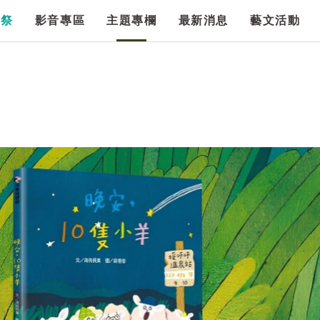
漫祭
影音專區
主題專欄
最新消息
藝文活動