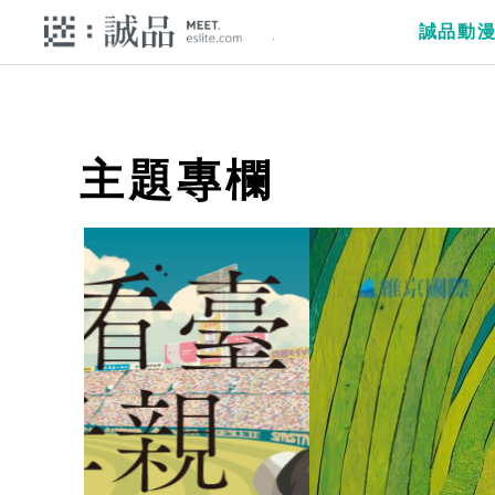
誠品動
主題專欄