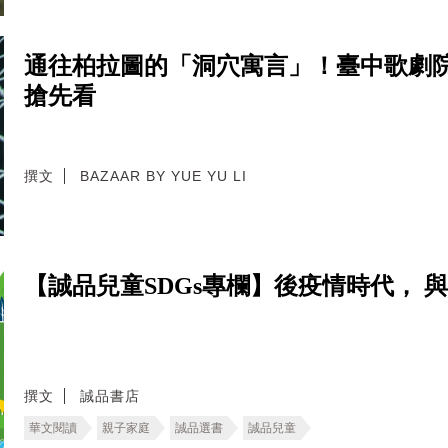
通往柏拉圖的「洞穴寓言」！臺中歌劇院光
搶先看
撰文
BAZAAR BY YUE YU LI
【誠品兒童SDGs專欄】後疫情時代， 
撰文
誠品書店
華文閱讀
親子家庭
誠品選書
誠品兒童