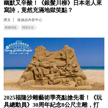
幽默又辛酸！《銀髮川柳》日本老人來
寫詩，竟然充滿地獄笑點？
撰文
迷誠品內容中心
圖像閱讀
閱讀文化
2025福隆沙雕藝術季亮點搶先看！《玩
具總動員》30周年紀念8公尺主雕，打