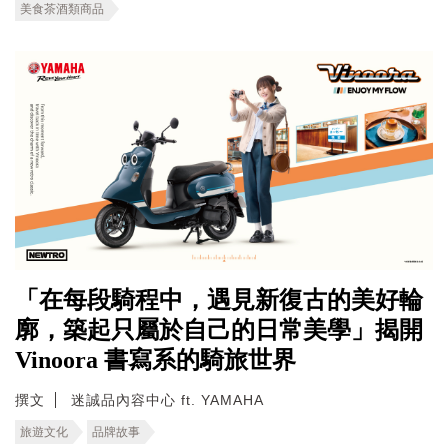
美食茶酒類商品
「在每段騎程中，遇見新復古的美好輪
廓，築起只屬於自己的日常美學」揭開
Vinoora 書寫系的騎旅世界
撰文
迷誠品內容中心 ft. YAMAHA
旅遊文化
品牌故事