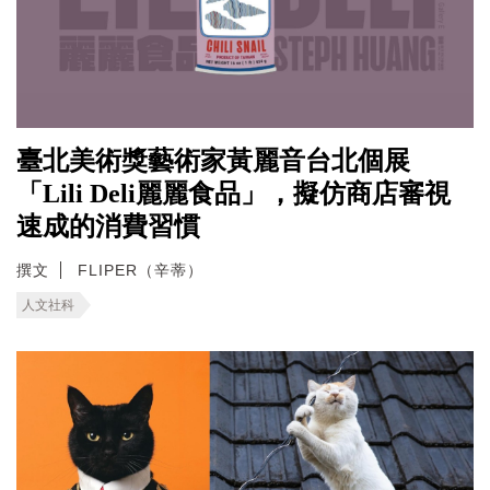
臺北美術獎藝術家黃麗音台北個展
「Lili Deli麗麗食品」，擬仿商店審視
速成的消費習慣
撰文
FLIPER（辛蒂）
人文社科