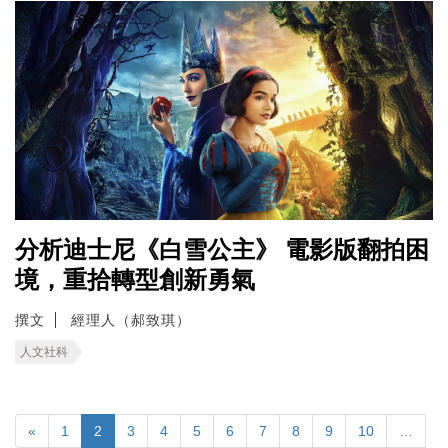
分析迪士尼《白雪公主》 電影版翻拍困
境，重拾轉型創新勇氣
撰文
經理人（郝致琪）
人文社科
«
1
2
3
4
5
6
7
8
9
10
…