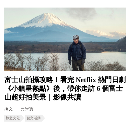
富士山拍攝攻略！看完 Netflix 熱門日劇
《小鎮星熱點》後，帶你走訪 6 個富士
山超好拍美景｜影像共讀
撰文
元米寶
旅遊文化
藝文活動