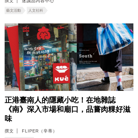
撰文
迷誠品內容中心
藝文活動
人文社科
正港臺南人的隱藏小吃！在地雜誌
《南》深入市場和廟口，品嘗肉粿好滋
味
撰文
FLIPER（辛蒂）