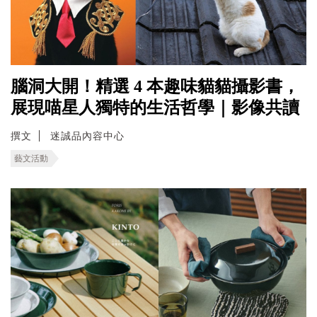
腦洞大開！精選 4 本趣味貓貓攝影書，
展現喵星人獨特的生活哲學｜影像共讀
撰文
迷誠品內容中心
藝文活動