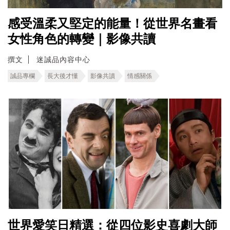
感受溫柔又堅定的能量！從世界名畫看
女性角色的轉變｜影像共讀
撰文
迷誠品內容中心
誠品專欄
長大後才懂
影像共讀
情感關係
世界愛笑日精選：從四位影史喜劇大師