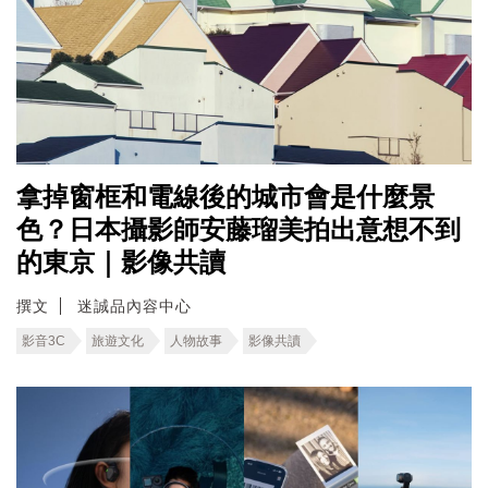
拿掉窗框和電線後的城市會是什麼景
色？日本攝影師安藤瑠美拍出意想不到
的東京｜影像共讀
撰文
迷誠品內容中心
影音3C
旅遊文化
人物故事
影像共讀