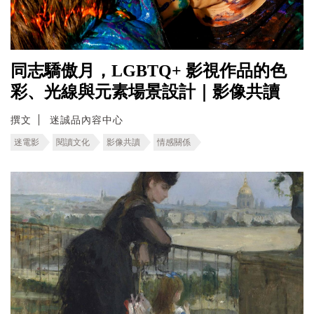
同志驕傲月，LGBTQ+ 影視作品的色
彩、光線與元素場景設計｜影像共讀
撰文
迷誠品內容中心
迷電影
閱讀文化
影像共讀
情感關係