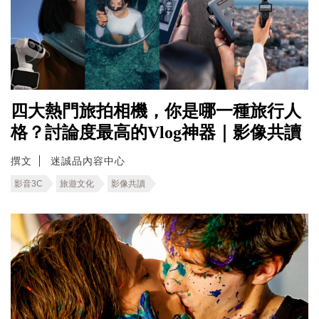
四大熱門旅拍相機，你是哪一種旅行人
格？討論度最高的Vlog神器｜影像共讀
撰文
迷誠品內容中心
影音3C
旅遊文化
影像共讀