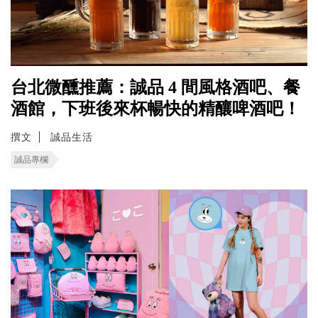
台北微醺推薦：誠品 4 間風格酒吧、餐
酒館，下班後來杯暢快的精釀啤酒吧！
撰文
誠品生活
誠品專欄