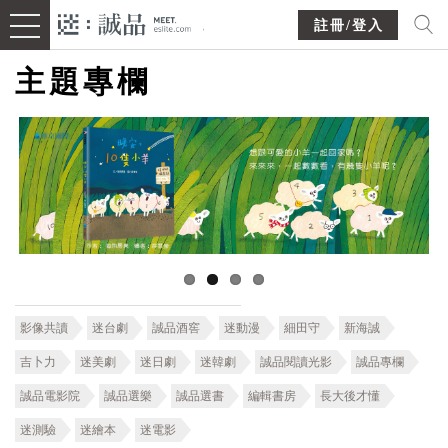
註冊/登入
主題專欄
影像共讀
迷台劇
誠品酒窖
迷動漫
細田守
新海誠
吉卜力
迷美劇
迷日劇
迷韓劇
誠品閱讀光影
誠品專欄
誠品電影院
誠品選樂
誠品選書
編輯書房
長大後才懂
迷測驗
迷繪本
迷電影