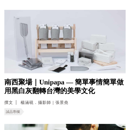
南西聚場｜Unipapa — 簡單事情簡單做
用黑白灰翻轉台灣的美學文化
撰文
楊涵硯．攝影師｜張景堯
誠品專欄