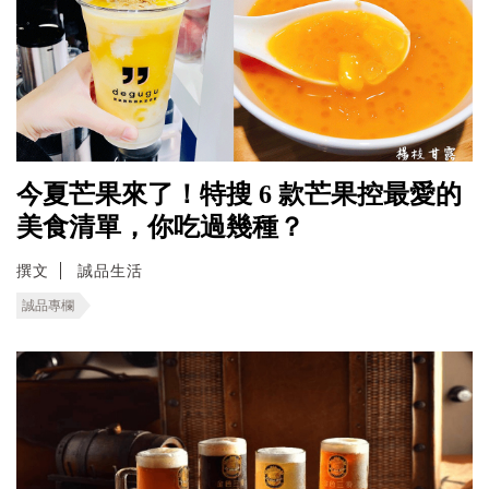
今夏芒果來了！特搜 6 款芒果控最愛的
美食清單，你吃過幾種？
撰文
誠品生活
誠品專欄