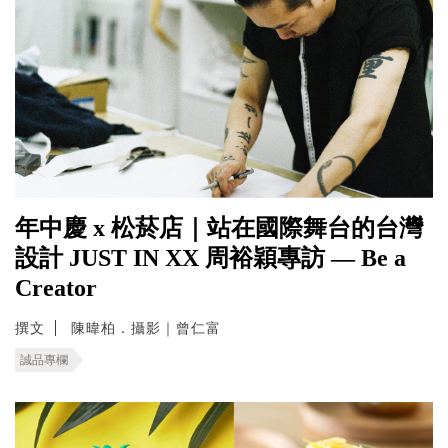
年中慶 x 松菸店｜站在國際舞台的台灣
設計 JUST IN XX 周裕穎專訪 — Be a
Creator
撰文
陳暐柏．攝影｜曾仁富
誠品專欄