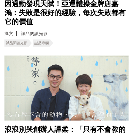
因過動發現天賦！亞運體操金牌唐嘉
鴻：失敗是很好的經驗，每次失敗都有
它的價值
撰文
誠品閱讀光影
誠品閱讀光影
誠品專欄
浪浪別哭創辦人譚柔：「只有不會教的