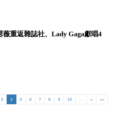
薇重返雜誌社、Lady Gaga獻唱4
3
4
5
6
7
8
9
10
…
»
»»