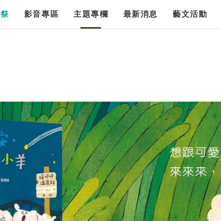
漫祭
影音專區
主題專欄
最新消息
藝文活動