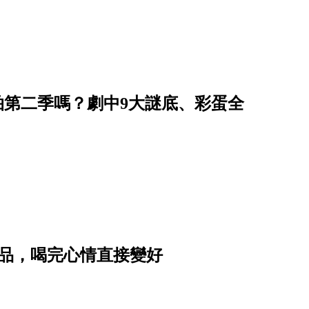
開拍第二季嗎？劇中9大謎底、彩蛋全
飲品，喝完心情直接變好