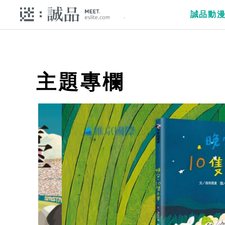
誠品動
主題專欄