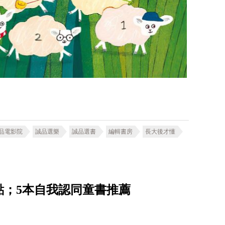
品電影院
誠品選樂
誠品選書
編輯書房
長大後才懂
點；5本自我認同童書推薦