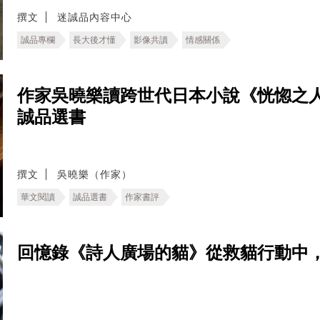
撰文
迷誠品內容中心
誠品專欄
長大後才懂
影像共讀
情感關係
作家吳曉樂讀跨世代日本小說《恍惚之
誠品選書
撰文
吳曉樂（作家）
華文閱讀
誠品選書
作家書評
回憶錄《詩人廣場的貓》從救貓行動中