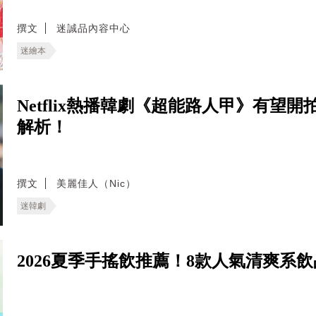
撰文
迷誠品內容中心
迷繪本
Netflix熱播韓劇《超能路人甲》有望
解析！
撰文
美麗佳人（Nic）
迷韓劇
2026夏季手搖飲推薦！8款人氣清爽系