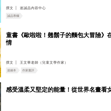
撰文
迷誠品內容中心
誠品專欄
童書《歐啦啦！翹鬍子的麵包大冒險》
情
撰文
王文華老師（兒童文學作家）
迷繪本
作家書評
感受溫柔又堅定的能量！從世界名畫看