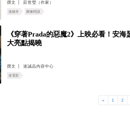
撰文
莊世瑩（作家）
迷繪本
圖像閱讀
《穿著Prada的惡魔2》上映必看！安海瑟
大亮點揭曉
撰文
迷誠品內容中心
迷電影
«
1
2