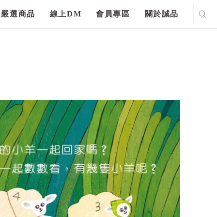
嚴選商品
線上DM
會員專區
關於誠品