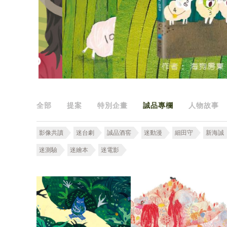
全部
提案
特別企畫
誠品專欄
人物故事
影像共讀
迷台劇
誠品酒窖
迷動漫
細田守
新海誠
迷測驗
迷繪本
迷電影