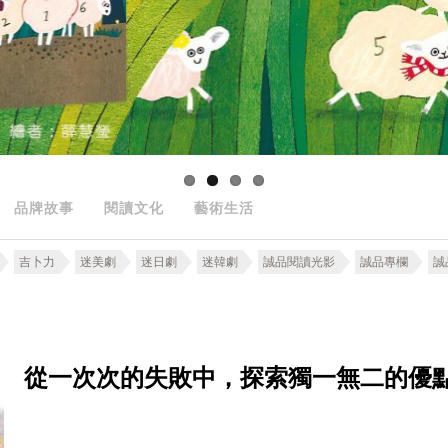
品牌故事
閱讀文化
藝術生活
吉卜力
迷美劇
迷日劇
迷韓劇
誠品閱讀光影
誠品專欄
誠
從一次次的失敗中，探索獨一無二的優