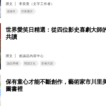
撰文
李奕萱（文字工作者）
迷繪本
作家書評
世界愛笑日精選：從四位影史喜劇大師
共讀
撰文
迷誠品內容中心
誠品專欄
閱讀文化
影像共讀
保有童心才能不斷創作，藝術家市川里
圖書裡