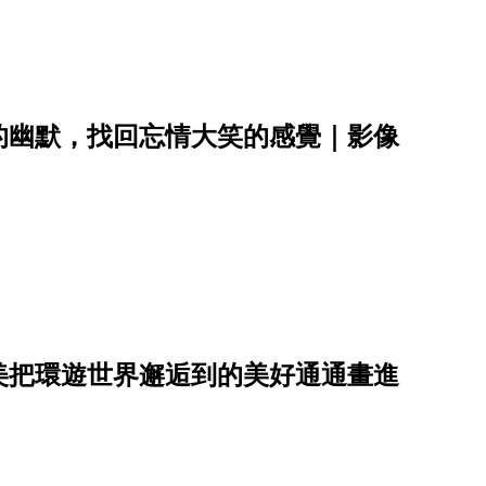
的幽默，找回忘情大笑的感覺｜影像
美把環遊世界邂逅到的美好通通畫進