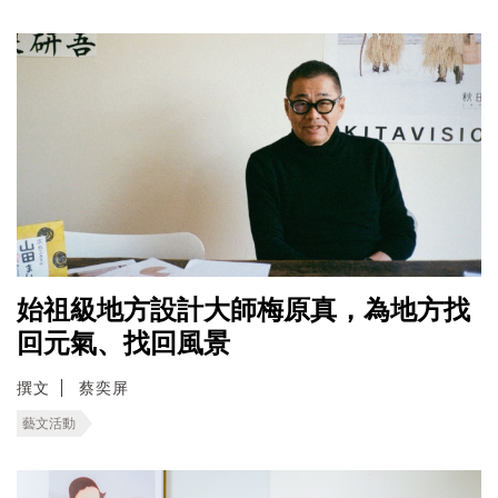
始祖級地方設計大師梅原真，為地方找
回元氣、找回風景
撰文
蔡奕屏
藝文活動