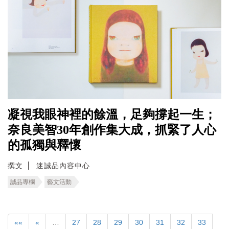
凝視我眼神裡的餘溫，足夠撐起一生；
奈良美智30年創作集大成，抓緊了人心
的孤獨與釋懷
撰文
迷誠品內容中心
誠品專欄
藝文活動
««
«
…
27
28
29
30
31
32
33