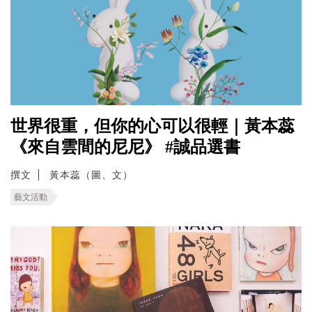
世界很重，但你的心可以很輕｜黃本蕊
《來自雲間的尼尼》 #誠品選書
撰文
黃本蕊（圖、文）
藝文活動