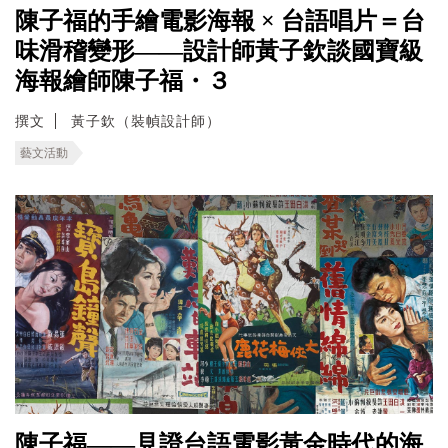
陳子福的手繪電影海報 × 台語唱片＝台
味滑稽變形——設計師黃子欽談國寶級
海報繪師陳子福・３
撰文
黃子欽（裝幀設計師）
藝文活動
陳子福——見證台語電影黃金時代的海