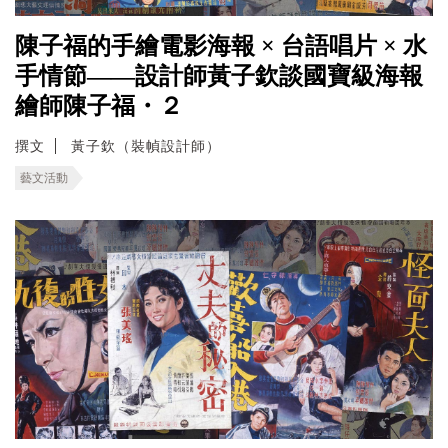
陳子福的手繪電影海報 × 台語唱片 × 水
手情節——設計師黃子欽談國寶級海報
繪師陳子福・２
撰文
黃子欽（裝幀設計師）
藝文活動