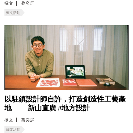
撰文
蔡奕屏
藝文活動
以駐鎮設計師自許，打造創造性工藝產
地—— 新山直廣 #地方設計
撰文
蔡奕屏
藝文活動