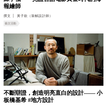
報繪師
撰文
黃子欽（裝幀設計師）
藝文活動
不斷辯證，創造明亮直白的設計—— 小
板橋基希 #地方設計