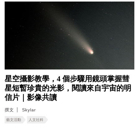
星空攝影教學，4 個步驟用鏡頭掌握彗
星短暫珍貴的光影，閱讀來自宇宙的明
信片｜影像共讀
撰文
Skylar
藝文活動
人文社科