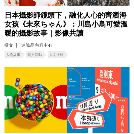
日本攝影師鏡頭下，融化人心的齊瀏海
女孩《未來ちゃん》：川島小鳥可愛溫
暖的攝影故事｜影像共讀
撰文
迷誠品內容中心
人物故事
藝文活動
人文社科