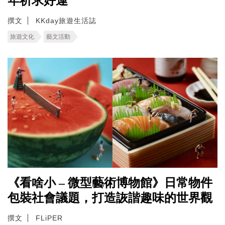
年祈求好運
撰文
KKday旅遊生活誌
旅遊文化
藝文活動
《看啥小 – 微型藝術博物館》日常物件
包裝社會議題，打造詼諧趣味的世界觀
撰文
FLiPER