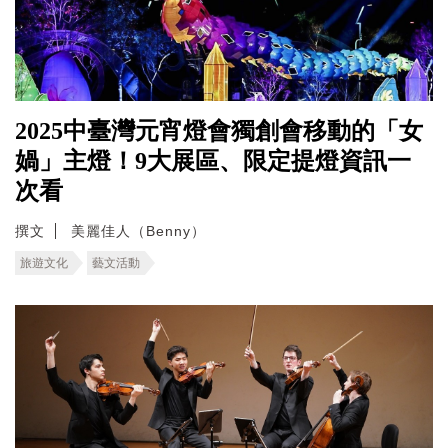
2025中臺灣元宵燈會獨創會移動的「女
媧」主燈！9大展區、限定提燈資訊一
次看
撰文
美麗佳人（Benny）
旅遊文化
藝文活動