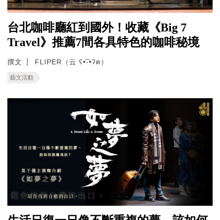
台北咖啡廳紅到國外！收藏《Big 7
Travel》推薦7間各具特色的咖啡秘境
撰文
FLIPER（云 ʕ•͡-•ʔฅ）
藝文活動