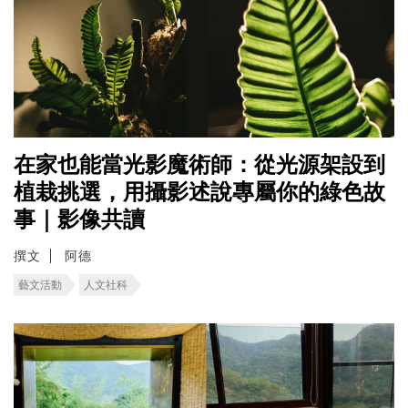
在家也能當光影魔術師：從光源架設到
植栽挑選，用攝影述說專屬你的綠色故
事｜影像共讀
撰文
阿德
藝文活動
人文社科