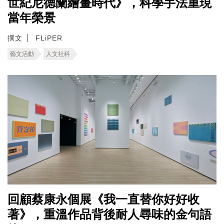
世紀尼德蘭繪畫時代》，科學手法重現
當年榮景
撰文
FLiPER
藝文活動
人文社科
回顧蔡康永個展《我一直替你好好收
著》，重溫作品背後耐人尋味的金句語