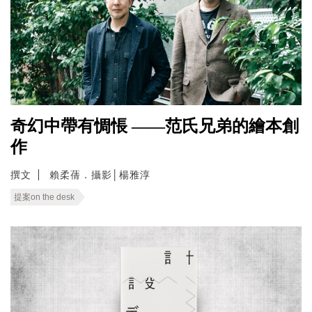
奇幻中帶有惆悵 ——范氏兄弟的繪本創
作
撰文
賴柔蒨．攝影│楊雅淳
提案on the desk