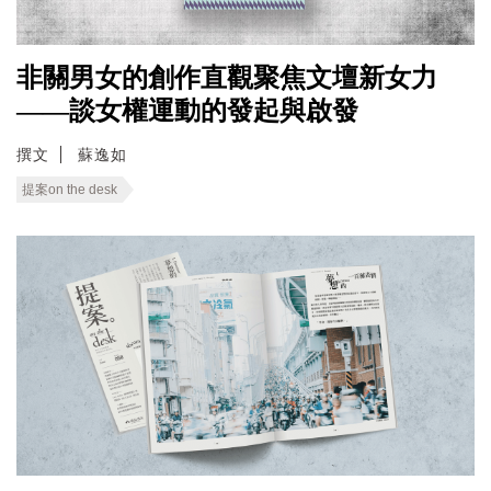
非關男女的創作直觀聚焦文壇新女力
——談女權運動的發起與啟發
撰文
蘇逸如
提案on the desk