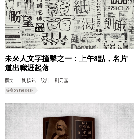
未來人文字撞擊之一：上午8點，名片
道出職涯起落
撰文
劉揚銘．設計｜劉乃嘉
提案on the desk