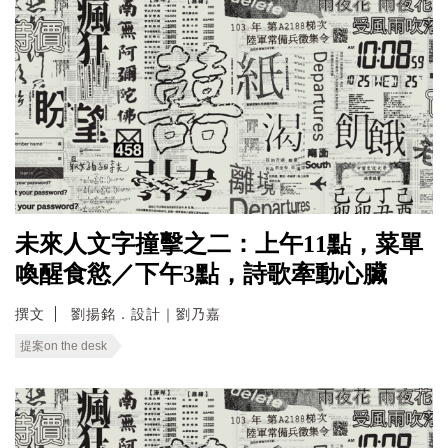
未來人文字撞擊之二：上午11點，菜單
喚醒食慾／下午3點，詩歌牽動心臟
撰文
劉揚銘．設計｜劉乃嘉
提案on the desk