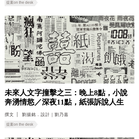
提案on the desk
未來人文字撞擊之三：晚上8點，小說
奔湧情慾／深夜11點，紙張訴說人生
撰文
劉揚銘．設計｜劉乃嘉
提案on the desk