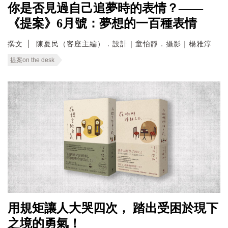
你是否見過自己追夢時的表情？——
《提案》6月號：夢想的一百種表情
撰文
陳夏民（客座主編）．設計｜童怡靜．攝影｜楊雅淳
提案on the desk
用規矩讓人大哭四次， 踏出受困於現下
之境的勇氣！