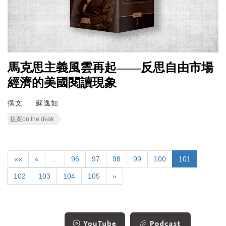
馬克思主義風雲再起——反思自由市場
經濟的美國閱讀現象
撰文
蘇逸如
提案on the desk
««
«
…
96
97
98
99
100
101
102
103
104
105
»