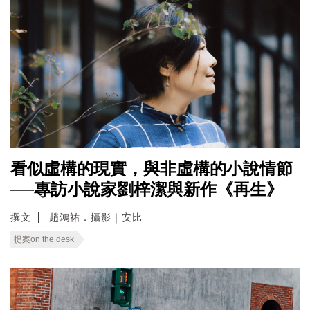
看似虛構的現實，與非虛構的小說情節
──專訪小說家劉梓潔與新作《再生》
撰文
趙鴻祐．攝影｜安比
提案on the desk