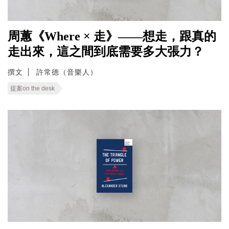
周蕙《Where × 走》——想走，跟真的
走出來，這之間到底需要多大張力？
撰文
許常德（音樂人）
提案on the desk