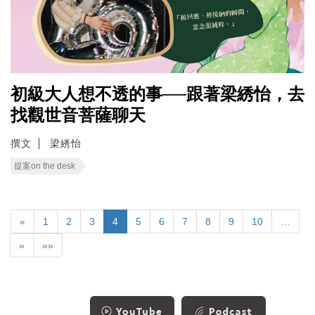
初級大人想不透的事──跟著梁綉怡，去
找觀世音菩薩聊天
撰文
梁綉怡
提案on the desk
«
1
2
3
4
5
6
7
8
9
10
…
»
»»