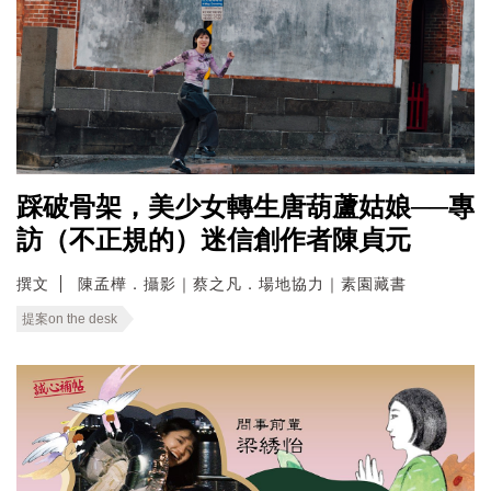
踩破骨架，美少女轉生唐葫蘆姑娘──專
訪（不正規的）迷信創作者陳貞元
撰文
陳孟樺．攝影｜蔡之凡．場地協力｜素園藏書
提案on the desk