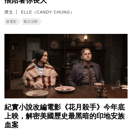
痕陪著你長大
撰文
ELLE（CANDY CHUNG）
迷電影
藝文活動
紀實小說改編電影《花月殺手》今年底
上映，解密美國歷史最黑暗的印地安族
血案