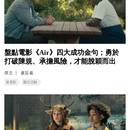
盤點電影《Air》四大成功金句；勇於
打破陳規、承擔風險，才能脫穎而出
撰文
盧廷羲
迷電影
藝文活動