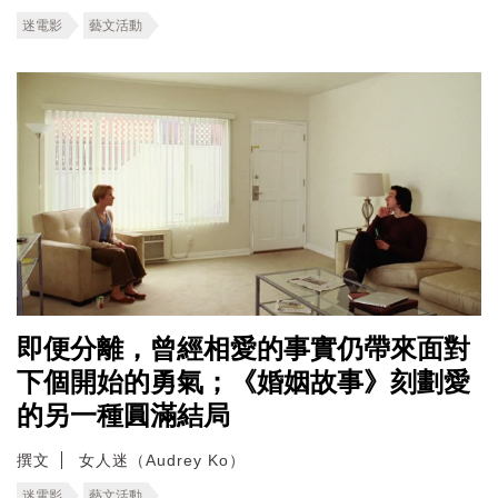
迷電影
藝文活動
即便分離，曾經相愛的事實仍帶來面對
下個開始的勇氣；《婚姻故事》刻劃愛
的另一種圓滿結局
撰文
女人迷（Audrey Ko）
迷電影
藝文活動