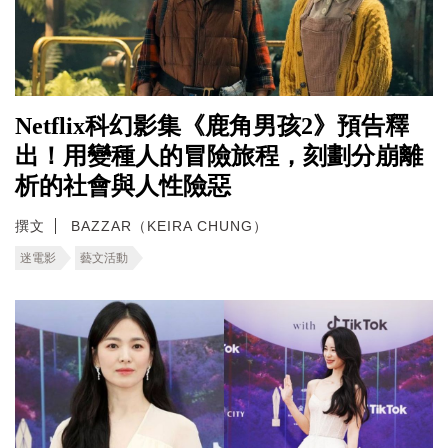
Netflix科幻影集《鹿角男孩2》預告釋
出！用變種人的冒險旅程，刻劃分崩離
析的社會與人性險惡
撰文
BAZZAR（KEIRA CHUNG）
迷電影
藝文活動