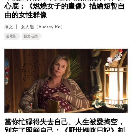
心底；《燃燒女子的畫像》描繪短暫自
由的女性群像
撰文
女人迷（Audrey Ko）
迷電影
藝文活動
當你忙碌得失去自己、人生被愛掏空，
別忘了照顧自己；《厭世媽咪日記》刻