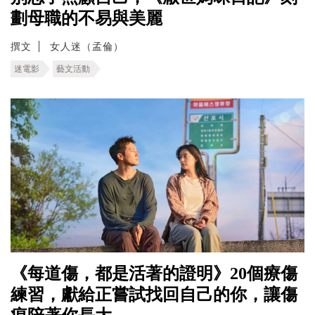
劃母職的不易與美麗
撰文
女人迷（孟倫）
迷電影
藝文活動
《每道傷，都是活著的證明》20個療傷
練習，獻給正嘗試找回自己的你，讓傷