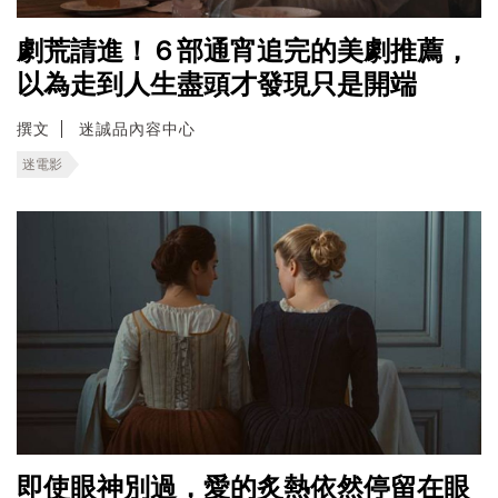
劇荒請進！６部通宵追完的美劇推薦，
以為走到人生盡頭才發現只是開端
撰文
迷誠品內容中心
迷電影
即使眼神別過，愛的炙熱依然停留在眼