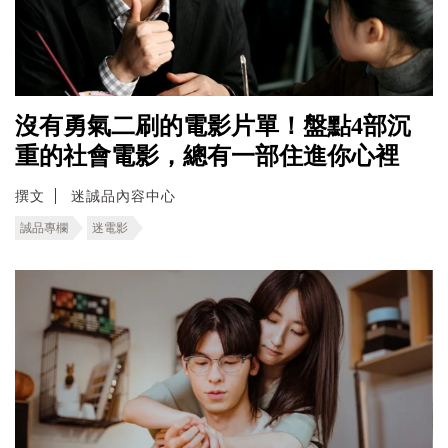
沒有勇氣二刷的電影片單！盤點4部沉
重的社會電影，總有一部住進你心裡
撰文
迷誠品內容中心
誠品專欄
迷電影