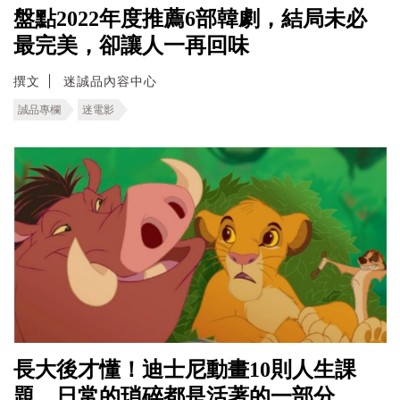
盤點2022年度推薦6部韓劇，結局未必
最完美，卻讓人一再回味
撰文
迷誠品內容中心
誠品專欄
迷電影
長大後才懂！迪士尼動畫10則人生課
題，日常的瑣碎都是活著的一部分