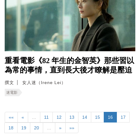
重看電影《82 年生的金智英》那些習以
為常的事情，直到長大後才瞭解是壓迫
撰文
女人迷（Irene Lei）
迷電影
««
«
…
11
12
13
14
15
16
17
18
19
20
…
»
»»