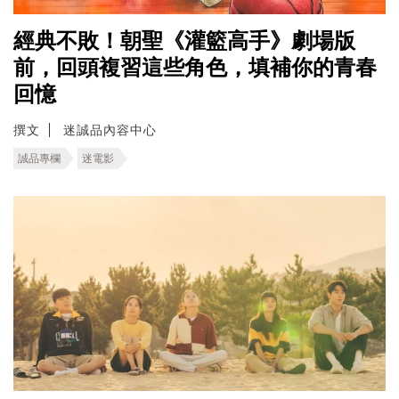
經典不敗！朝聖《灌籃高手》劇場版
前，回頭複習這些角色，填補你的青春
回憶
撰文
迷誠品內容中心
誠品專欄
迷電影