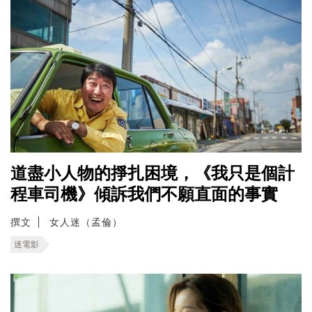
道盡小人物的掙扎困境，《我只是個計
程車司機》傾訴我們不願直面的事實
撰文
女人迷（孟倫）
迷電影