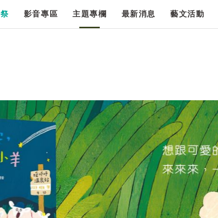
漫祭
影音專區
主題專欄
最新消息
藝文活動