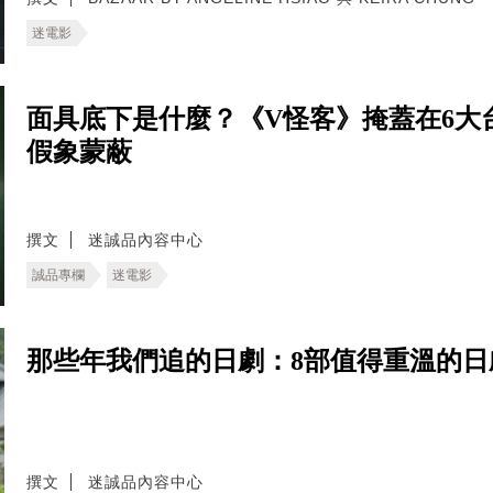
迷電影
面具底下是什麼？《V怪客》掩蓋在6大
假象蒙蔽
撰文
迷誠品內容中心
誠品專欄
迷電影
那些年我們追的日劇：8部值得重溫的
撰文
迷誠品內容中心