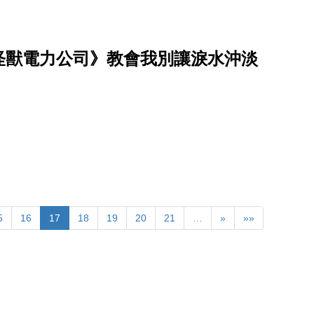
怪獸電力公司》教會我別讓淚水沖淡
5
16
17
18
19
20
21
…
»
»»