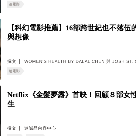
迷電影
【科幻電影推薦】16部跨世紀也不落伍
與想像
撰文
WOMEN'S HEALTH BY DALAL CHEN 與 JOSH ST. 
迷電影
Netflix《金髮夢露》首映！回顧８
生
撰文
迷誠品內容中心