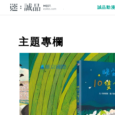
誠品動
主題專欄