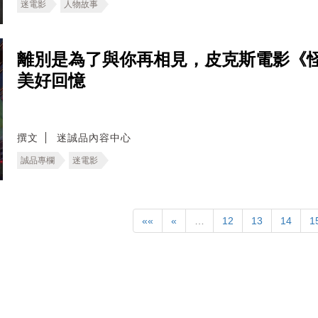
迷電影
人物故事
離別是為了與你再相見，皮克斯電影《
美好回憶
撰文
迷誠品內容中心
誠品專欄
迷電影
««
«
…
12
13
14
1