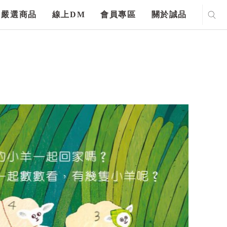
嚴選商品
線上DM
會員專區
關於誠品