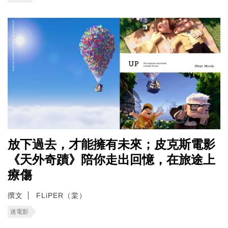
放下過去，才能擁有未來；皮克斯電影
《天外奇蹟》陪你走出回憶，在旅途上
療傷
撰文
FLiPER（棠）
迷電影