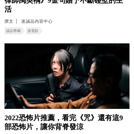
律師禹英禑》9金句贈予不斷碰壁的生
活
撰文
迷誠品內容中心
誠品專欄
迷電影
2022恐怖片推薦，看完《咒》還有這9
部恐怖片，讓你背脊發涼