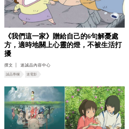
《我們這一家》贈給自己的6句解憂處
方，適時地關上心靈的燈，不被生活打
擾
撰文
迷誠品內容中心
誠品專欄
迷電影