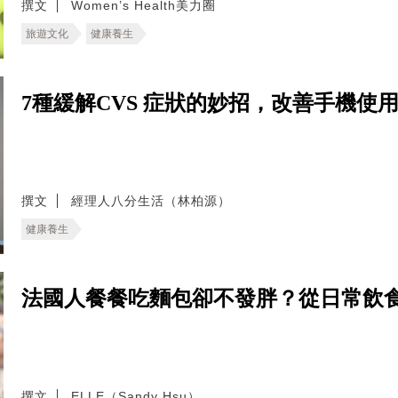
撰文
Women’s Health美力圈
旅遊文化
健康養生
7種緩解CVS 症狀的妙招，改善手機使
撰文
經理人八分生活（林柏源）
健康養生
法國人餐餐吃麵包卻不發胖？從日常飲
撰文
ELLE（Sandy Hsu）