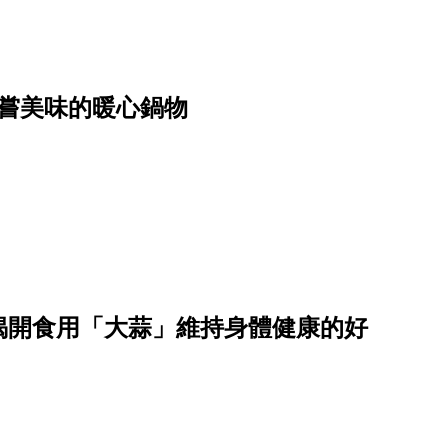
嘗美味的暖心鍋物
揭開食用「大蒜」維持身體健康的好
）