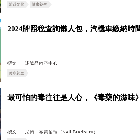
旅遊文化
健康養生
2024牌照稅查詢懶人包，汽機車繳納
撰文
迷誠品內容中心
健康養生
最可怕的毒往往是人心，《毒藥的滋味
撰文
尼爾．布萊伯瑞（Neil Bradbury）