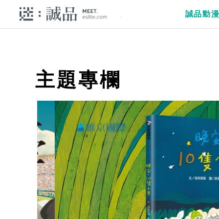
誠品動
主題專欄