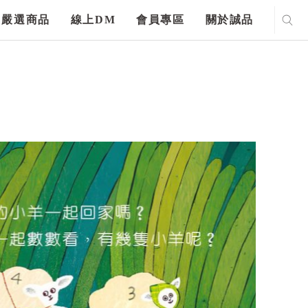
嚴選商品
線上DM
會員專區
關於誠品