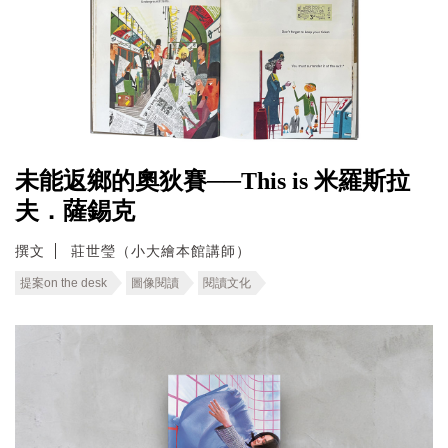
未能返鄉的奧狄賽──This is 米羅斯拉
夫．薩錫克
撰文
莊世瑩（小大繪本館講師）
提案on the desk
圖像閱讀
閱讀文化