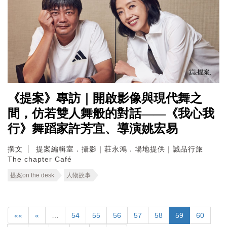
《提案》專訪｜開啟影像與現代舞之
間，仿若雙人舞般的對話——《我心我
行》舞蹈家許芳宜、導演姚宏易
撰文
提案編輯室．攝影｜莊永鴻．場地提供｜誠品行旅
The chapter Café
提案on the desk
人物故事
««
«
…
54
55
56
57
58
59
60