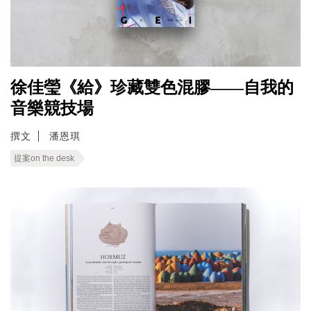
徐佳瑩《給》珍藏雙色混膠——自我的
音樂競技場
撰文
潘恩琪
提案on the desk