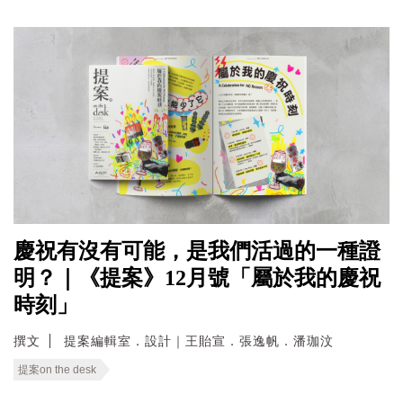
慶祝有沒有可能，是我們活過的一種證
明？｜《提案》12月號「屬於我的慶祝
時刻」
撰文
提案編輯室．設計｜王貽宣．張逸帆．潘珈汶
提案on the desk