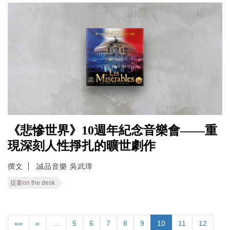
《悲慘世界》10週年紀念音樂會——重
現深刻人性掙扎的曠世劇作
撰文
誠品音樂 吳武璋
提案on the desk
««
«
…
5
6
7
8
9
10
11
12