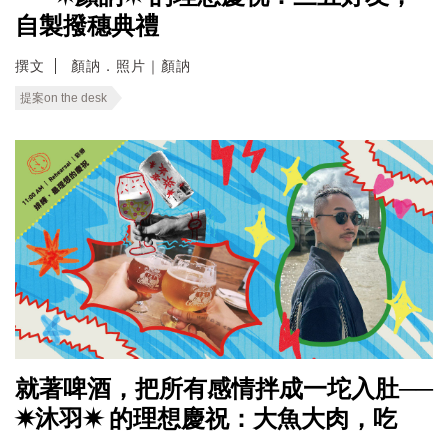
自製撥穗典禮
撰文
顏訥．照片｜顏訥
提案on the desk
就著啤酒，把所有感情拌成一坨入肚──
✷沐羽✷ 的理想慶祝：大魚大肉，吃