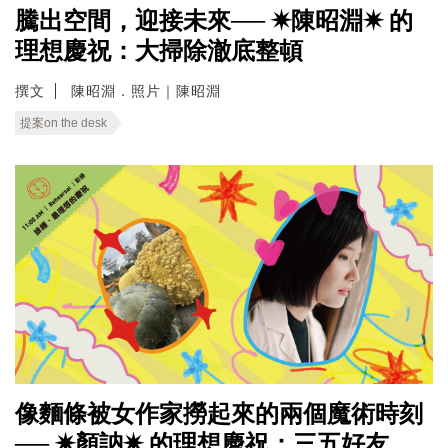
騰出空間，迎接未來── ✷陳昭淵✷ 的
理想慶祝：大掃除澈底整頓
撰文
陳昭淵．照片｜陳昭淵
提案on the desk
像麵條被女作家撈起來的兩個魔術時刻
── ✷顏訥✷ 的理想慶祝：三五好友，