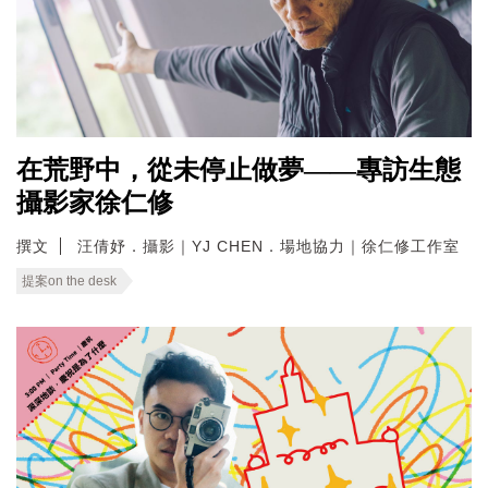
在荒野中，從未停止做夢——專訪生態
攝影家徐仁修
撰文
汪倩妤．攝影｜YJ CHEN．場地協力｜徐仁修工作室
提案on the desk