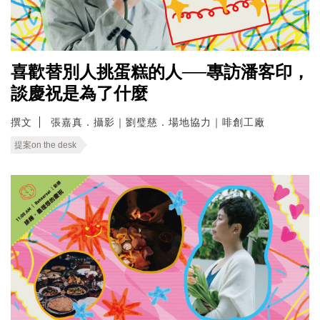
喜歡替別人挑蛋糕的人──專訪潘客印，
談慶祝是為了什麼
撰文
張嘉真．攝影｜劉璧慈．場地協力｜啡創工廠
提案on the desk