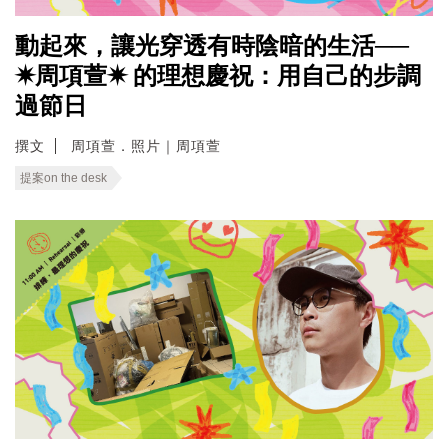
動起來，讓光穿透有時陰暗的生活──
✷周項萱✷ 的理想慶祝：用自己的步調
過節日
撰文
周項萱．照片｜周項萱
提案on the desk