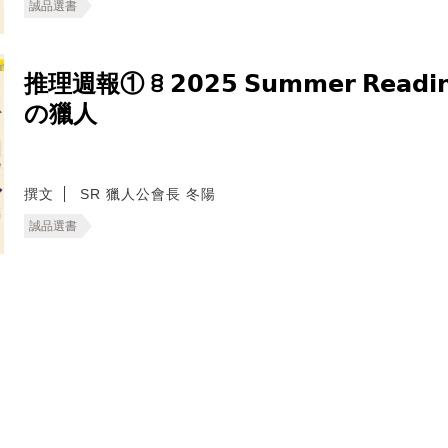
誠品選書
推理週報① ꊞ 𝟮𝟬𝟮𝟱 𝗦𝘂𝗺𝗺𝗲𝗿 𝗥𝗲𝗮𝗱
の獵人
撰文
SR 獵人公會長 冬陽
誠品選書