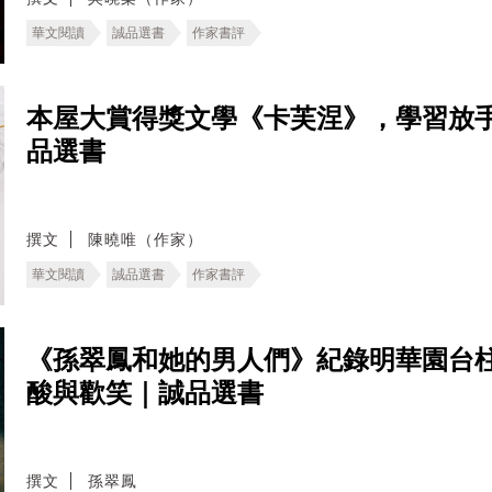
華文閱讀
誠品選書
作家書評
本屋大賞得獎文學《卡芙涅》，學習放
品選書
撰文
陳曉唯（作家）
華文閱讀
誠品選書
作家書評
《孫翠鳳和她的男人們》紀錄明華園台
酸與歡笑｜誠品選書
撰文
孫翠鳳