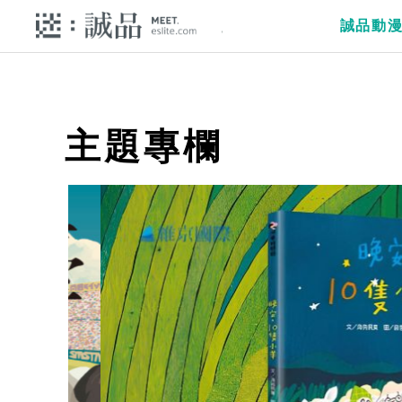
誠品動
主題專欄