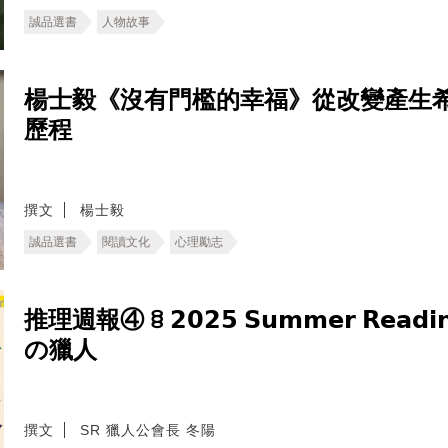
誠品選書
人物故事
楊士毅《沒有門檻的幸福》從改變產生
歷程
撰文
楊士毅
誠品選書
閱讀文化
心理勵志
推理週報④ ꊞ 𝟮𝟬𝟮𝟱 𝗦𝘂𝗺𝗺𝗲𝗿 𝗥𝗲𝗮𝗱
の獵人
撰文
SR 獵人公會長 冬陽