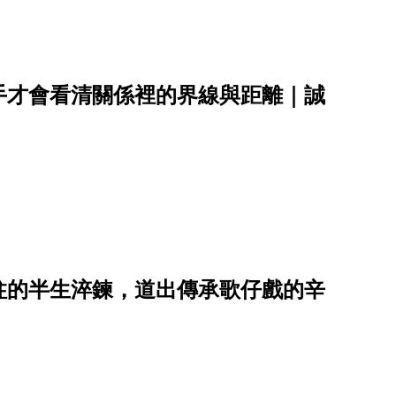
手才會看清關係裡的界線與距離｜誠
柱的半生淬鍊，道出傳承歌仔戲的辛