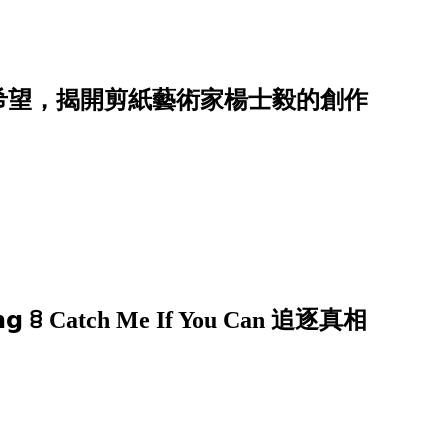
希望，揭開剪紙藝術家楊士毅的創作
𝗶𝗻𝗴 ꊞ Catch Me If You Can 追逐真相